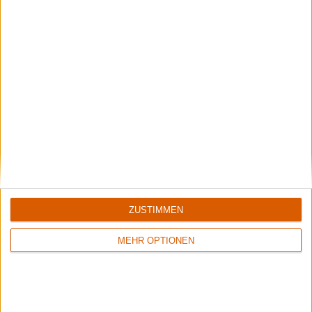
Interview
Blood Incantation
"Manchmal denkst du dir nur: Ich habe keine Ahnung, was
ich hier gerade tue."
ZUSTIMMEN
MEHR OPTIONEN