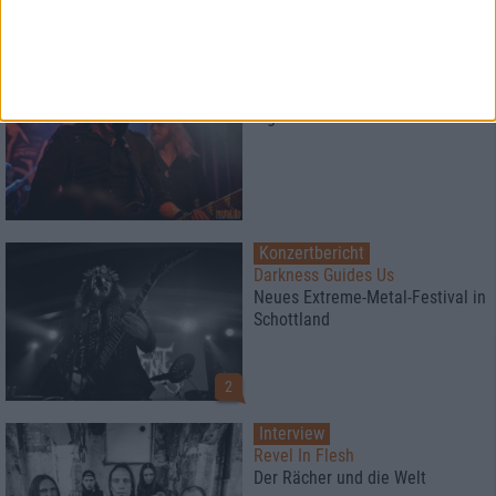
Konzertbericht
Månegarm & Einherjer
Eight Dates Of Hel Tour 2019
Konzertbericht
Darkness Guides Us
Neues Extreme-Metal-Festival in
Schottland
2
Interview
Revel In Flesh
Der Rächer und die Welt