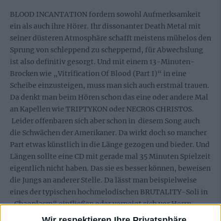
BLOOD INCANTATION fordern sowohl Aufmerksamkeit
ein als auch ihre Hörer. Ihr dissonanter Death Metal mit
seiner düsteren Atmosphäre schafft meistens mühelos den
Sprung von schleppend zu scheppernd, für Abwechslung
ist also definitiv gesorgt. Und mit einem 13-Minuten-
Brocken wie „Vitrification Of Blood (Part I)“ in eine
Scheibe einzusteigen, muss man sich auch erstmal trauen.
Da denkt man beim Hören schon das eine oder andere Mal
an Kapellen wie TRIPTYKON oder NECROS CHRISTOS.
Leider offenbaren sich aber schon in diesem Song auch
die Schwächen der Amerikaner. Da wirkt doch so mancher
Part etwas künstlich in die Länge gezogen und bieder. Und
Längen sollte eine CD mit gerade mal 35 Minuten Spielzeit
eigentlich nicht haben. Das sie es besser können, beweisen
die Jungs an anderer Stelle. Da lässt man beispielweise
eines der typischen hochmelodischen BRUTALITY-Soli in
„Chaoplasm“ einfließen oder verneigt sich vor Herrn
Schuldiner mit einem astreinen DEATH-Gedächtnis-Part
Wir respektieren Ihre Privatsphäre