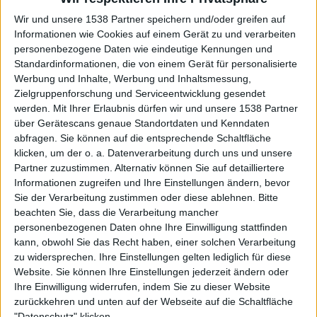
im Titeltrack „Starspawn“. Auch die latenten MORBID
Wir und unsere 1538 Partner speichern und/oder greifen auf
ANGEL Einflüsse wissen durchaus zu gefallen, ohne den
Informationen wie Cookies auf einem Gerät zu und verarbeiten
Großtaten der Altmeister aber wirklich das Wasser reichen
personenbezogene Daten wie eindeutige Kennungen und
zu können. Doch der stark an den Klassiker „Lord Of
Standardinformationen, die von einem Gerät für personalisierte
Emptiness“ erinnernde bedrohliche Klar- bzw.
Werbung und Inhalte, Werbung und Inhaltsmessung,
Zielgruppenforschung und Serviceentwicklung gesendet
Sprechgesang in „Hidden Species (Vitrification Of Blood
werden.
Mit Ihrer Erlaubnis dürfen wir und unsere 1538 Partner
Part II)“ kann schon was, absolut. BLOOD INCANTATION
über Gerätescans genaue Standortdaten und Kenndaten
haben also durchaus immer wieder ihre richtig guten
abfragen. Sie können auf die entsprechende Schaltfläche
Momente, können die Spannung aber leider nicht über die
klicken, um der o. a. Datenverarbeitung durch uns und unsere
volle Distanz durchhalten. Und ein recht langes
Partner zuzustimmen. Alternativ können Sie auf detailliertere
Instrumental wie „Meticulous Soul Devourment“ braucht
Informationen zugreifen und Ihre Einstellungen ändern, bevor
man bei dieser eh schon kurzen Spielzeit nun wirklich
Sie der Verarbeitung zustimmen oder diese ablehnen.
Bitte
beachten Sie, dass die Verarbeitung mancher
nicht, auch wenn es wohl für das Konzept der Scheibe
personenbezogenen Daten ohne Ihre Einwilligung stattfinden
schon seine Wichtigkeit hat.
kann, obwohl Sie das Recht haben, einer solchen Verarbeitung
zu widersprechen. Ihre Einstellungen gelten lediglich für diese
Fazit: Viel gewollt, leider nicht alles geschafft. BLOOD
Website. Sie können Ihre Einstellungen jederzeit ändern oder
INCANTATION sind ganz sicher in der Lage, ein
Ihre Einwilligung widerrufen, indem Sie zu dieser Website
spannendes und hochinteressantes Album ohne Ausfälle
zurückkehren und unten auf der Webseite auf die Schaltfläche
und Längen zu kreieren. Mit „Starspawn“ ist das aber
"Datenschutz" klicken.