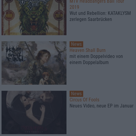
MTV Headbangers Ball Tour
2019
Wut und Rebellion: KATAKLYSM
zerlegen Saarbrücken
News
Heaven Shall Burn
mit einem Doppelvideo von
einem Doppelalbum
News
Circus Of Fools
Neues Video, neue EP im Januar