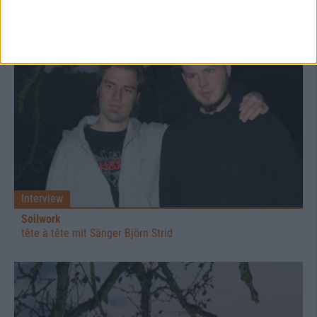
Interview
Soilwork
tête à tête mit Sänger Björn Strid