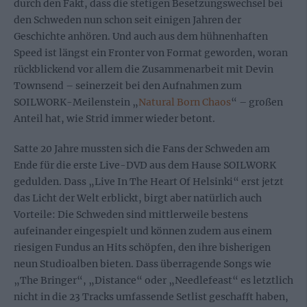
durch den Fakt, dass die stetigen Besetzungswechsel bei
den Schweden nun schon seit einigen Jahren der
Geschichte anhören. Und auch aus dem hühnenhaften
Speed ist längst ein Fronter von Format geworden, woran
rückblickend vor allem die Zusammenarbeit mit Devin
Townsend – seinerzeit bei den Aufnahmen zum
SOILWORK-Meilenstein „
Natural Born Chaos
“ – großen
Anteil hat, wie Strid immer wieder betont.
Satte 20 Jahre mussten sich die Fans der Schweden am
Ende für die erste Live-DVD aus dem Hause SOILWORK
gedulden. Dass „Live In The Heart Of Helsinki“ erst jetzt
das Licht der Welt erblickt, birgt aber natürlich auch
Vorteile: Die Schweden sind mittlerweile bestens
aufeinander eingespielt und können zudem aus einem
riesigen Fundus an Hits schöpfen, den ihre bisherigen
neun Studioalben bieten. Dass überragende Songs wie
„The Bringer“, „Distance“ oder „Needlefeast“ es letztlich
nicht in die 23 Tracks umfassende Setlist geschafft haben,