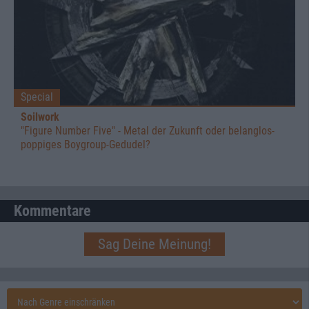
Special
Soilwork
"Figure Number Five" - Metal der Zukunft oder belanglos-
poppiges Boygroup-Gedudel?
Kommentare
Sag Deine Meinung!