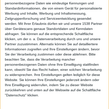
personenbezogene Daten wie eindeutige Kennungen und
hektischen Wackelschwenks oder übertriebenen
Standardinformationen, die von einem Gerät für personalisierte
Nahaufnahmen, sondern richtet den Fokus auf das
Werbung und Inhalte, Werbung und Inhaltsmessung,
Wesentliche: Bühne, Band und einen guten Sound. Auch
Zielgruppenforschung und Serviceentwicklung gesendet
der Einstieg in die Show ist angenehm nüchtern gehalten:
werden.
Mit Ihrer Erlaubnis dürfen wir und unsere 1538 Partner
Kein pompöses Intro, keine Selbstbeweiräucherung, keine
über Gerätescans genaue Standortdaten und Kenndaten
minutenlangen Sprechchöre – einfach nur ein wunderbar
abfragen. Sie können auf die entsprechende Schaltfläche
knackig vorgetragenes „This Momentary Bliss“ (vom
klicken, um der o. a. Datenverarbeitung durch uns und unsere
Partner zuzustimmen. Alternativ können Sie auf detailliertere
aktuellen Doppelalbum „
The Living Infinite
„). Stark.
Informationen zugreifen und Ihre Einstellungen ändern, bevor
Sie der Verarbeitung zustimmen oder diese ablehnen.
Bitte
Spätestens beim folgenden „Like The Average Stalker“
beachten Sie, dass die Verarbeitung mancher
(vom Breakthrough-Album „
A Predator’s Portrait
„)
personenbezogenen Daten ohne Ihre Einwilligung stattfinden
laufen dem Fan dann die ersten Sabbertropfen aus dem
kann, obwohl Sie das Recht haben, einer solchen Verarbeitung
Mundwinkel – richtig Fahrt nimmt die Veranstaltung aber
zu widersprechen. Ihre Einstellungen gelten lediglich für diese
erst mit dem anschließenden Song auf: „Overload“ vom
Website. Sie können Ihre Einstellungen jederzeit ändern oder
vermeintlich eigentlich schwächsten SOILWORK-Album
Ihre Einwilligung widerrufen, indem Sie zu dieser Website
zurückkehren und unten auf der Webseite auf die Schaltfläche
„
Figure Number Five
“ wird von Strid und Kollegen mit
"Datenschutz" klicken.
einem dermaßen fettem Groove serviert, dass es
spätestens jetzt kein Halten mehr gibt. In der Folge feuern
die hör- und sichtbar gut aufgelegten Schweden eine