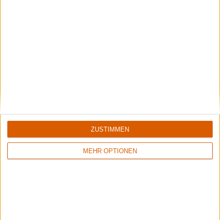
Review
20
Review
9
9/10
7/10
Soilwork
Soilwork
The Panic Broadcast
Sworn To A Great Divide
ZUSTIMMEN
MEHR OPTIONEN
Review
13
Review
17
9/10
9/10
Soilwork
Soilwork
Stabbing The Drama
Natural Born Chaos