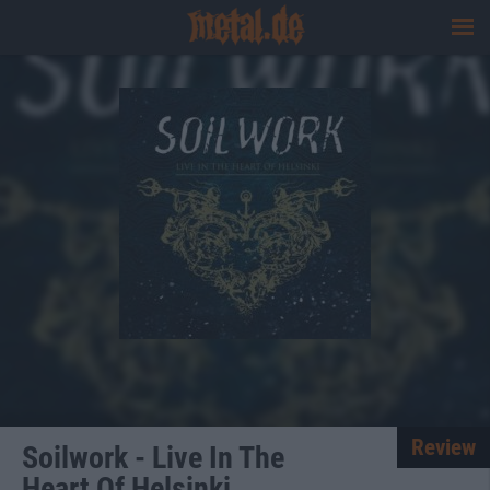
Review
Soilwork - Live In The
Heart Of Helsinki