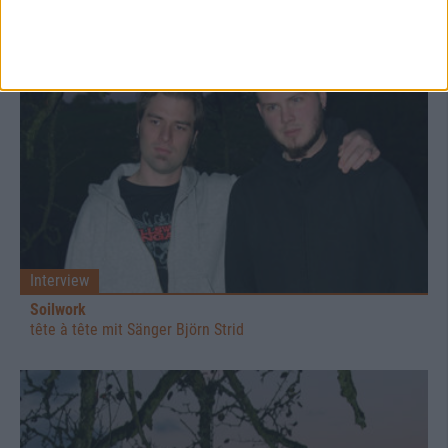
Interview
Soilwork
tête à tête mit Sänger Björn Strid