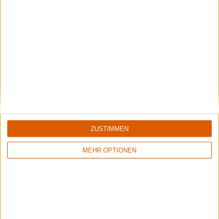
Review
20
Review
9
9/10
7/10
Soilwork
Soilwork
The Panic Broadcast
Sworn To A Great Divide
ZUSTIMMEN
MEHR OPTIONEN
Review
13
Review
17
9/10
9/10
Soilwork
Soilwork
Stabbing The Drama
Natural Born Chaos