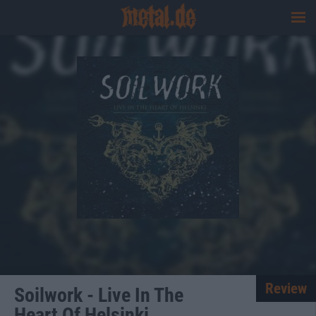
Review
Soilwork - Live In The
Heart Of Helsinki