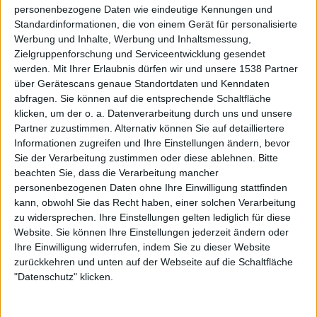
personenbezogene Daten wie eindeutige Kennungen und
hektischen Wackelschwenks oder übertriebenen
Standardinformationen, die von einem Gerät für personalisierte
Nahaufnahmen, sondern richtet den Fokus auf das
Werbung und Inhalte, Werbung und Inhaltsmessung,
Wesentliche: Bühne, Band und einen guten Sound. Auch
Zielgruppenforschung und Serviceentwicklung gesendet
der Einstieg in die Show ist angenehm nüchtern gehalten:
werden.
Mit Ihrer Erlaubnis dürfen wir und unsere 1538 Partner
Kein pompöses Intro, keine Selbstbeweiräucherung, keine
über Gerätescans genaue Standortdaten und Kenndaten
minutenlangen Sprechchöre – einfach nur ein wunderbar
abfragen. Sie können auf die entsprechende Schaltfläche
knackig vorgetragenes „This Momentary Bliss“ (vom
klicken, um der o. a. Datenverarbeitung durch uns und unsere
Partner zuzustimmen. Alternativ können Sie auf detailliertere
aktuellen Doppelalbum „
The Living Infinite
„). Stark.
Informationen zugreifen und Ihre Einstellungen ändern, bevor
Sie der Verarbeitung zustimmen oder diese ablehnen.
Bitte
Spätestens beim folgenden „Like The Average Stalker“
beachten Sie, dass die Verarbeitung mancher
(vom Breakthrough-Album „
A Predator’s Portrait
„)
personenbezogenen Daten ohne Ihre Einwilligung stattfinden
laufen dem Fan dann die ersten Sabbertropfen aus dem
kann, obwohl Sie das Recht haben, einer solchen Verarbeitung
Mundwinkel – richtig Fahrt nimmt die Veranstaltung aber
zu widersprechen. Ihre Einstellungen gelten lediglich für diese
erst mit dem anschließenden Song auf: „Overload“ vom
Website. Sie können Ihre Einstellungen jederzeit ändern oder
vermeintlich eigentlich schwächsten SOILWORK-Album
Ihre Einwilligung widerrufen, indem Sie zu dieser Website
zurückkehren und unten auf der Webseite auf die Schaltfläche
„
Figure Number Five
“ wird von Strid und Kollegen mit
"Datenschutz" klicken.
einem dermaßen fettem Groove serviert, dass es
spätestens jetzt kein Halten mehr gibt. In der Folge feuern
die hör- und sichtbar gut aufgelegten Schweden eine