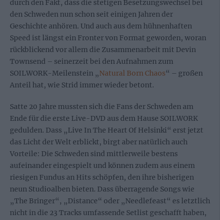
durch den Fakt, dass die stetigen Besetzungswechsel bei
den Schweden nun schon seit einigen Jahren der
Geschichte anhören. Und auch aus dem hühnenhaften
Speed ist längst ein Fronter von Format geworden, woran
rückblickend vor allem die Zusammenarbeit mit Devin
Townsend – seinerzeit bei den Aufnahmen zum
SOILWORK-Meilenstein „
Natural Born Chaos
“ – großen
Anteil hat, wie Strid immer wieder betont.
Satte 20 Jahre mussten sich die Fans der Schweden am
Ende für die erste Live-DVD aus dem Hause SOILWORK
gedulden. Dass „Live In The Heart Of Helsinki“ erst jetzt
das Licht der Welt erblickt, birgt aber natürlich auch
Vorteile: Die Schweden sind mittlerweile bestens
aufeinander eingespielt und können zudem aus einem
riesigen Fundus an Hits schöpfen, den ihre bisherigen
neun Studioalben bieten. Dass überragende Songs wie
„The Bringer“, „Distance“ oder „Needlefeast“ es letztlich
nicht in die 23 Tracks umfassende Setlist geschafft haben,