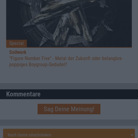
Special
Soilwork
"Figure Number Five" - Metal der Zukunft oder belanglos-
poppiges Boygroup-Gedudel?
Kommentare
Sag Deine Meinung!