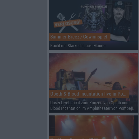
Summer Breeze Gewinnspiel
Kocht mit Starkoch Lucki Maurer
Opeth & Blood Incantation live in Pompeji
Unser Livebericht zum Konzert von Opeth und
Blood Incantation im Amphitheater von Pompeji.