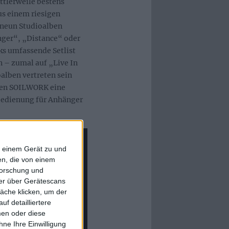
ttlerweile bestens
s einem riesigen
 neun Studioalben
nger“, „Distance“ oder
cks umfassende Setlist
n – zumal auf „Live In
alben vertreten sein
aben SOILWORK eine
bedienung für Anhänger
f einem Gerät zu und
n, die von einem
forschung und
ner über Gerätescans
äche klicken, um der
f detailliertere
men oder diese
ne Ihre Einwilligung