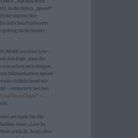
er auch „Natural Born
eit, in der Björn „Speed“
ierte und vor der
dio aufs Band gebracht
as gelang nicht immer –
SOILWORK zu einer Live-
rch den Fakt, dass die
 nun schon seit einigen
s dem hühnenhaften Speed
woran rückblickend vor
d – seinerzeit bei den
tural Born Chaos
“ –
ont.
weden am Ende für die
ulden. Dass „Live In
 Welt erblickt, birgt aber