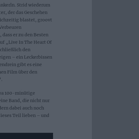
nkerln. Strid wiederum
nter, der das Geschehen
ichzeitig blastet, groovt
Verbeuren
, dass er zu den Besten
auf „Live In The Heart Of
schließlich den
igen – ein Leckerbissen
endrein gibt es eine
nen Film über den
“.
twa 100-minütige
ine Band, die nicht nur
ndern dabei auch noch
ieses Teil lieben – und