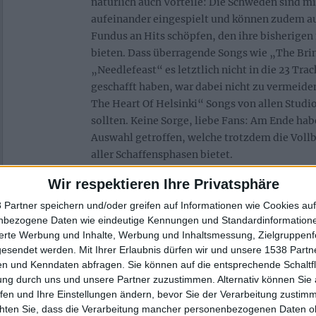
natürlich auch Vorteile: Die Schweden sind mi
aufeinander eingespielt und können zudem au
Fundus an Hits schöpfen, den ihre bisherigen
bieten. Dass überragende Songs wie „The Bri
„Needlefeast“ es letztlich nicht in die 23 Tra
geschafft haben, war dabei nicht zu vermeide
The Heart Of Helsinki“ Songs von allen Studio
sollten. Keine Sorge, liebe Fans: Am Ende h
Auswahl getroffen, welche trotzdem die Voll
aller Schaffensphasen bietet.
Wir respektieren Ihre Privatsphäre
 Partner speichern und/oder greifen auf Informationen wie Cookies au
nbezogene Daten wie eindeutige Kennungen und Standardinformatione
sierte Werbung und Inhalte, Werbung und Inhaltsmessung, Zielgruppen
gesendet werden.
Mit Ihrer Erlaubnis dürfen wir und unsere 1538 Part
n und Kenndaten abfragen. Sie können auf die entsprechende Schaltfl
ung durch uns und unsere Partner zuzustimmen. Alternativ können Sie au
fen und Ihre Einstellungen ändern, bevor Sie der Verarbeitung zustim
chten Sie, dass die Verarbeitung mancher personenbezogenen Daten oh