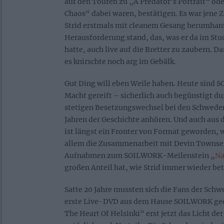
auf den Touren zu „A Predator’s Portrait“ od
Chaos“ dabei waren, bestätigen. Es war jene Z
Strid erstmals mit cleanem Gesang herumhant
Herausforderung stand, das, was er da im Stu
hatte, auch live auf die Bretter zu zaubern. D
es knirschte noch arg im Gebälk.
Gut Ding will eben Weile haben. Heute sind 
Macht gereift – sicherlich auch begünstigt du
stetigen Besetzungswechsel bei den Schweden
Jahren der Geschichte anhören. Und auch au
ist längst ein Fronter von Format geworden, 
allem die Zusammenarbeit mit Devin Townsen
Aufnahmen zum SOILWORK-Meilenstein „
Na
großen Anteil hat, wie Strid immer wieder bet
Satte 20 Jahre mussten sich die Fans der Sch
erste Live-DVD aus dem Hause SOILWORK ged
The Heart Of Helsinki“ erst jetzt das Licht der