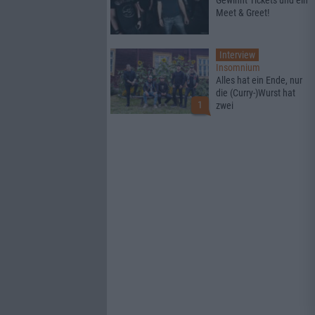
Gewinnt Tickets und ein
Meet & Greet!
Interview
Insomnium
Alles hat ein Ende, nur
die (Curry-)Wurst hat
1
zwei