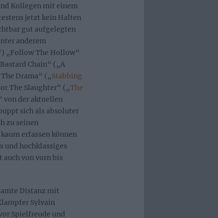
 und Kollegen mit einem
estens jetzt kein Halten
ichtbar gut aufgelegten
unter anderem
e“) „Follow The Hollow“
„Bastard Chain“ („A
g The Drama“ („
Stabbing
For The Slaughter“ („
The
“ von der aktuellen
uppt sich als absoluter
ch zu seinen
D kaum erfassen können
es und hochklassiges
t auch von vorn bis
samte Distanz mit
 Klampfer Sylvain
vor Spielfreude und