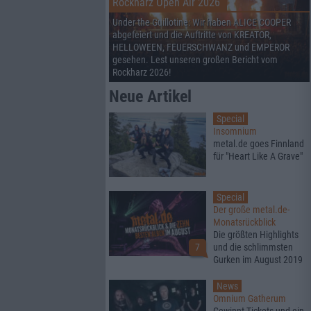
Rockharz Open Air 2026
Under the Guillotine: Wir haben ALICE COOPER
abgefeiert und die Auftritte von KREATOR,
HELLOWEEN, FEUERSCHWANZ und EMPEROR
gesehen. Lest unseren großen Bericht vom
Rockharz 2026!
Neue Artikel
Special
Insomnium
metal.de goes Finnland
für "Heart Like A Grave"
Special
Der große metal.de-
Monatsrückblick
Die größten Highlights
7
und die schlimmsten
Gurken im August 2019
News
Omnium Gatherum