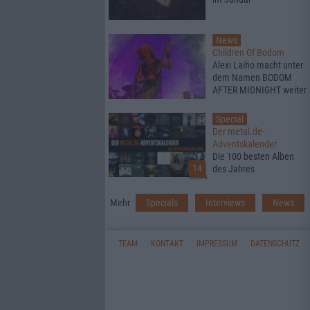
News
Children Of Bodom
Alexi Laiho macht unter
dem Namen BODOM
AFTER MIDNIGHT weiter
Special
Der metal.de-
Adventskalender
Die 100 besten Alben
14
des Jahres
Mehr
Specials
Interviews
News
TEAM
KONTAKT
IMPRESSUM
DATENSCHUTZ