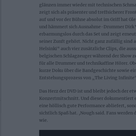
glänzen immer wieder mit technischen Schma
zeigt sich als präsenter und treffsicherer Fro
auf und vor der Bühne absolut im Griff hat Gle
und hämmert sich Ausnahme-Drummer Dirk 
erbarmungslos durch das Set und zeigt erneut
seiner Zunft gehört. Nicht ganz zufällig sind 
Helsinki“ auch vier zusätzliche Clips, die aus
belgischen Schlagzeuger während der Show ze
für alle Drummer und technikaffine Hörer. Ob
kurze Doku über die Bandgeschichte sowie ei
Entstehungsprozess von „The Living Infinite
Das Herz der DVD ist und bleibt jedoch der e
Konzertmitschnitt. Und dieser dokumentiert e
eine höllisch gute Performance abliefert, so
sichtlich Spaß hat. ‚Nough said. Fans werden d
wie.