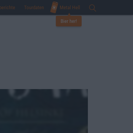
berichte
Tourdaten
Metal Hell
Bier her!