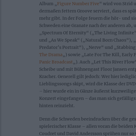
Album „
Figure Number Five
“ wird von Strid
dermaßen fettem Groove serviert, dass es spät
mehr gibt. In der Folge feuern die hör- und s
Schweden eine Granate nach der anderen ab, 
„Spectrum Of Eternity“ („The Living Infinit
und „As We Speak“ („Natural Born Chaos“), 
Predator’s Portrait“), „Nerve“ und „Stabbin
The Drama
„) sowie „Late For The Kill, Early 
Panic Broadcast
„). Auch „Let This River Flow
Scheibe und mit Bühnengast Floor Jansen entp
Kracher. Generell gilt jedoch: Wer hier ledigli
Lieblingssongs skipt, wird die Klasse der DV
– hier wurde ein in Gänze äußerst kurzweilig
Konzert eingefangen – das man sich gefälligs
hinten reinzieht.
Denn die Schweden beeindrucken über die ge
spielerischer Klasse – allen voran die beiden
Coudret und David Andersson sprühen nur so 