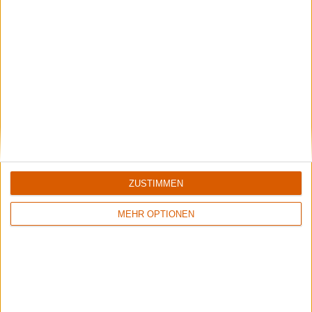
Review
20
Review
9
9/10
7/10
Soilwork
Soilwork
The Panic Broadcast
Sworn To A Great Divide
ZUSTIMMEN
MEHR OPTIONEN
Review
13
Review
17
9/10
9/10
Soilwork
Soilwork
Stabbing The Drama
Natural Born Chaos