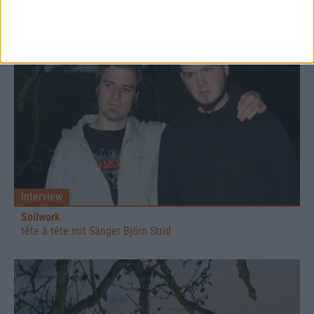
Interview
Soilwork
tête à tête mit Sänger Björn Strid