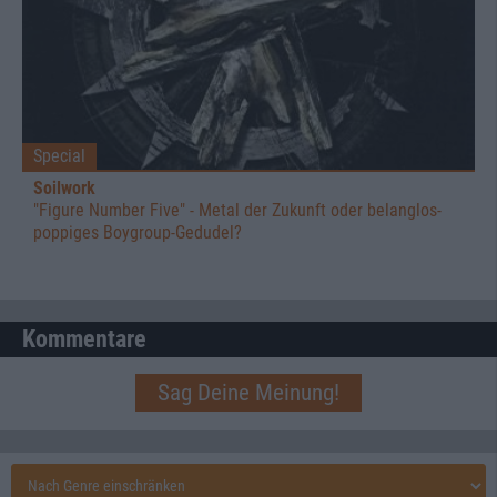
Special
Soilwork
"Figure Number Five" - Metal der Zukunft oder belanglos-
poppiges Boygroup-Gedudel?
Kommentare
Sag Deine Meinung!