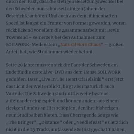
durch den Fakt, dass die stetigen Besetzungswechsel bei
den Schweden nun schon seit einigen Jahren der
Geschichte anhören. Und auch aus dem hühnenhaften
Speed ist längst ein Fronter von Format geworden, woran
rückblickend vor allem die Zusammenarbeit mit Devin
Townsend – seinerzeit bei den Aufnahmen zum
SOILWORK-Meilenstein „
Natural Born Chaos
“ – großen
Anteil hat, wie Strid immer wieder betont.
Satte 20 Jahre mussten sich die Fans der Schweden am
Ende für die erste Live-DVD aus dem Hause SOILWORK
gedulden. Dass „Live In The Heart Of Helsinki“ erst jetzt
das Licht der Welt erblickt, birgt aber natürlich auch
Vorteile: Die Schweden sind mittlerweile bestens
aufeinander eingespielt und können zudem aus einem
riesigen Fundus an Hits schöpfen, den ihre bisherigen
neun Studioalben bieten. Dass überragende Songs wie
„The Bringer“, „Distance“ oder „Needlefeast“ es letztlich
nicht in die 23 Tracks umfassende Setlist geschafft haben,