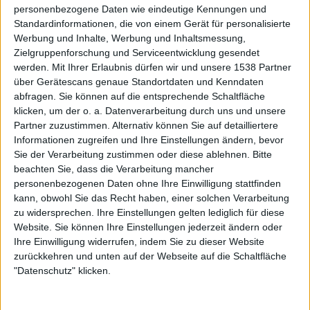
personenbezogene Daten wie eindeutige Kennungen und
hektischen Wackelschwenks oder übertriebenen
Standardinformationen, die von einem Gerät für personalisierte
Nahaufnahmen, sondern richtet den Fokus auf das
Werbung und Inhalte, Werbung und Inhaltsmessung,
Wesentliche: Bühne, Band und einen guten Sound. Auch
Zielgruppenforschung und Serviceentwicklung gesendet
der Einstieg in die Show ist angenehm nüchtern gehalten:
werden.
Mit Ihrer Erlaubnis dürfen wir und unsere 1538 Partner
Kein pompöses Intro, keine Selbstbeweiräucherung, keine
über Gerätescans genaue Standortdaten und Kenndaten
minutenlangen Sprechchöre – einfach nur ein wunderbar
abfragen. Sie können auf die entsprechende Schaltfläche
knackig vorgetragenes „This Momentary Bliss“ (vom
klicken, um der o. a. Datenverarbeitung durch uns und unsere
Partner zuzustimmen. Alternativ können Sie auf detailliertere
aktuellen Doppelalbum „
The Living Infinite
„). Stark.
Informationen zugreifen und Ihre Einstellungen ändern, bevor
Sie der Verarbeitung zustimmen oder diese ablehnen.
Bitte
Spätestens beim folgenden „Like The Average Stalker“
beachten Sie, dass die Verarbeitung mancher
(vom Breakthrough-Album „
A Predator’s Portrait
„)
personenbezogenen Daten ohne Ihre Einwilligung stattfinden
laufen dem Fan dann die ersten Sabbertropfen aus dem
kann, obwohl Sie das Recht haben, einer solchen Verarbeitung
Mundwinkel – richtig Fahrt nimmt die Veranstaltung aber
zu widersprechen. Ihre Einstellungen gelten lediglich für diese
erst mit dem anschließenden Song auf: „Overload“ vom
Website. Sie können Ihre Einstellungen jederzeit ändern oder
vermeintlich eigentlich schwächsten SOILWORK-Album
Ihre Einwilligung widerrufen, indem Sie zu dieser Website
zurückkehren und unten auf der Webseite auf die Schaltfläche
„
Figure Number Five
“ wird von Strid und Kollegen mit
"Datenschutz" klicken.
einem dermaßen fettem Groove serviert, dass es
spätestens jetzt kein Halten mehr gibt. In der Folge feuern
die hör- und sichtbar gut aufgelegten Schweden eine