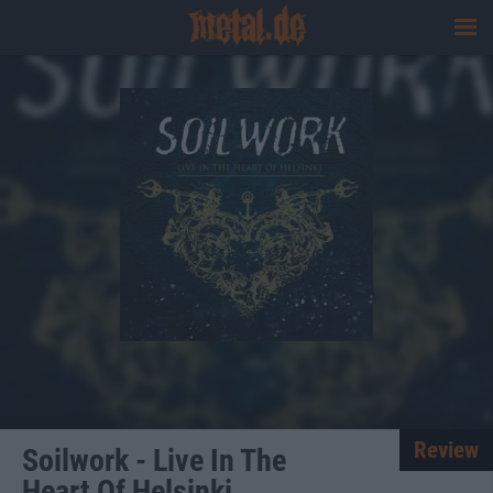
Review
Soilwork - Live In The
Heart Of Helsinki