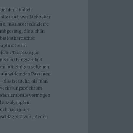
 bei den ähnlich
lles auf, was Liebhaber
äge, mitunter reduzierte
abgesang, die sich in
bis kathartischer
auptmotiv im
icher Tristesse gar
dnis und Langsamkeit
en mit einigen seltenen
immig wirkenden Passagen
– das ist mehr, als man
Abwechslungsreichtum
enden Trübsale vermögen
al anzuknüpfen.
doch nach jener
mschlagbild von „Aeons