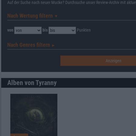
Auf der Suche nach neuer Mucke? Durchsuche unser Review-Archiv mit aktue
Nach Wertung filtern
▼︎
von
bis
Punkten
Nach Genres filtern
►︎
Alben von Tyranny