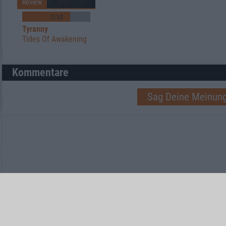
Review
7/10
Tyranny
Tides Of Awakening
Kommentare
Sag Deine Meinung