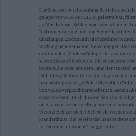
Das Duo, das bereits Anfang des Jahrtausends
gelagerten WORMPHLEGM gelärmt hat, fährt a
an Musik dieses Schlages so sehr schätzen: tr
Instrumentierung und ungeheuerlich tiefen Gr
überlangen Liedern mit niederschmetternder 
Wirkung nebeneinander herschleppen. Das H
eröffnenden „Sunless Deluge“ ist an eindringl
schwerlich zu überbieten. Die verheerende Ö
kontern die Zwei aus dem Land der tausend Se
lebhaften, ob ihrer Intensität regelrecht gr
im nachfolgenden „A Voice Given Unto Ruin“ 
von vielen vergleichbaren Alben in Sachen 
erwarten kann. Doch die drei dann noch folg
nicht an das vorherige Begeisterungspotenti
Wenngleich gar nicht übel, so sie riechen sie 
Standardkost, die bereits das hausbackene U
In Tectonic Interment“ suggerierte.