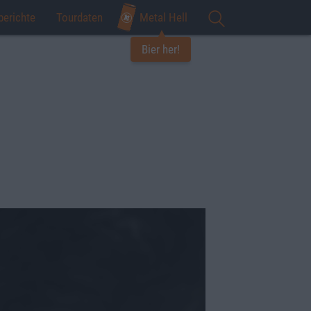
berichte
Tourdaten
Metal Hell
Bier her!