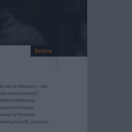
Review
ehr als 50 Minuten – um
hier wohl handeln?
r THERGOTHON und
nland und legen
Aeons In Tectonic
gsaaam gemacht, genauer: