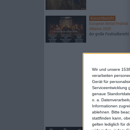
Konzertbericht
European Metal Festival
Alliance 2020
der große Festivalbericht
Wir und unsere 1538
verarbeiten persone
Gerät für personali
Serviceentwicklung 
genaue Standortdate
o. a. Datenverarbeit
Informationen zugrei
ablehnen.
Bitte bea
stattfinden kann, ob
gelten lediglich für 
News