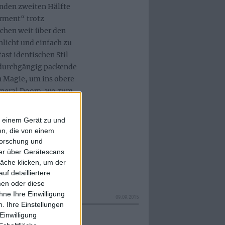
enden zweiten Hälfte
rment“ trotz
kchen weit über den
hlicht und einfach zu
st identischen Stil
 durchgängig packende
n Magie, um ins obere
Funeral Doom, wo zum
 und an den Nerven
are-Schlag auseinander
f einem Gerät zu und
n, die von einem
forschung und
ner über Gerätescans
äche klicken, um der
f detailliertere
men oder diese
ne Ihre Einwilligung
09.09.2015
. Ihre Einstellungen
Einwilligung