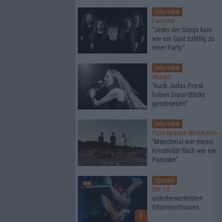
Interview
Famyne
"Jeder der Songs kam
wie ein Gast zufällig zu
einer Party."
Interview
Wucan
"Auch Judas Priest
haben Disco-Stücke
geschrieben"
Interview
Pure Reason Revolution
"Manchmal war meine
Kreativität flach wie ein
Pancake"
Special
Die 10 ...
unterbewertetsten
Gitarrenvirtuosen
8