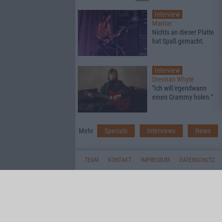
Interview
Mantar
Nichts an dieser Platte
hat Spaß gemacht.
Interview
Drennan Whyte
"Ich will irgendwann
einen Grammy holen."
Mehr
Specials
Interviews
News
TEAM
KONTAKT
IMPRESSUM
DATENSCHUTZ