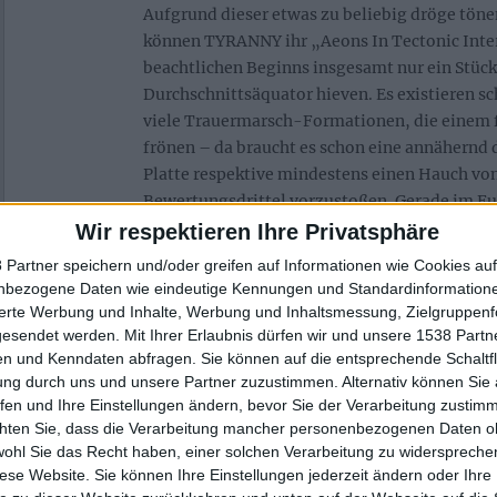
Aufgrund dieser etwas zu beliebig dröge tön
können TYRANNY ihr „Aeons In Tectonic Inte
beachtlichen Beginns insgesamt nur ein Stüc
Durchschnittsäquator hieven. Es existieren sc
viele Trauermarsch-Formationen, die einem fa
frönen – da braucht es schon eine annähernd
Platte respektive mindestens einen Hauch vo
Bewertungsdrittel vorzustoßen. Gerade im 
erfüllenden Suhlen einladende Trostlosigkeit
Wir respektieren Ihre Privatsphäre
zerrende Über-Eintönigkeit oft nur einen Sn
 Partner speichern und/oder greifen auf Informationen wie Cookies au
liegen.
nbezogene Daten wie eindeutige Kennungen und Standardinformatione
sierte Werbung und Inhalte, Werbung und Inhaltsmessung, Zielgruppen
gesendet werden.
Mit Ihrer Erlaubnis dürfen wir und unsere 1538 Part
n und Kenndaten abfragen. Sie können auf die entsprechende Schaltfl
Zur Startseite
ung durch uns und unsere Partner zuzustimmen. Alternativ können Sie au
fen und Ihre Einstellungen ändern, bevor Sie der Verarbeitung zustim
chten Sie, dass die Verarbeitung mancher personenbezogenen Daten oh
wohl Sie das Recht haben, einer solchen Verarbeitung zu widersprechen
diese Website. Sie können Ihre Einstellungen jederzeit ändern oder Ihre 
Christoph