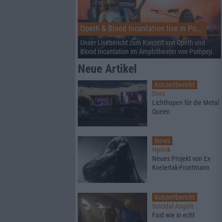
Opeth & Blood Incantation live in Pompeji
Unser Livebericht zum Konzert von Opeth und
Blood Incantation im Amphitheater von Pompeji.
Neue Artikel
Konzertbericht
Doro
Lichthupen für die Metal
Queen
News
Hjelvik
Neues Projekt von Ex-
Kvelertak-Frontmann
Konzertbericht
Suicidal Angels
Fast wie in echt