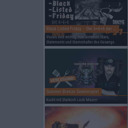
Black Listed Friday – Die 6+6+6 der Woche
Vocals sind wichtig: Hier kommen Stars,
Statements und Stammhalter des Gesangs.
Summer Breeze Gewinnspiel
Kocht mit Starkoch Lucki Maurer