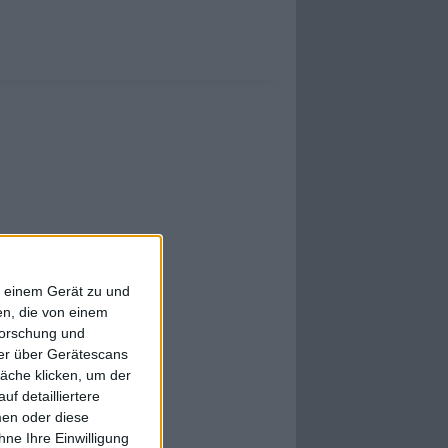
f einem Gerät zu und
n, die von einem
forschung und
ner über Gerätescans
äche klicken, um der
f detailliertere
men oder diese
ne Ihre Einwilligung