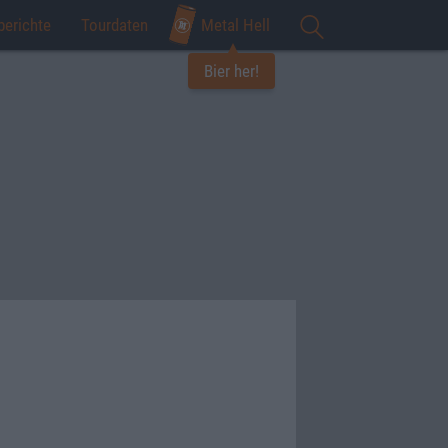
berichte
Tourdaten
Metal Hell
Bier her!