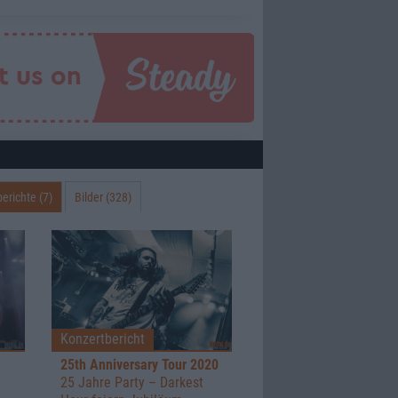
erichte (7)
Bilder (328)
Konzertbericht
25th Anniversary Tour 2020
25 Jahre Party – Darkest