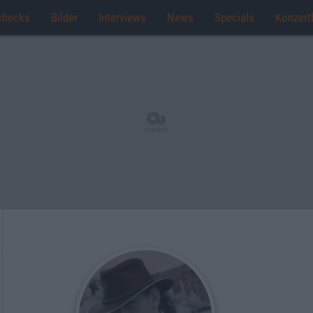
checks
Bilder
Interviews
News
Specials
Konzert