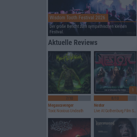
Wisdom Tooth Festival 2026
Der große Bericht zum sympathischen kleinen
Festival.
Aktuelle Reviews
1
7/10
8/10
Megascavenger
Nestor
Toxic Noxious Undeath
Live At Gothenburg Film Studios