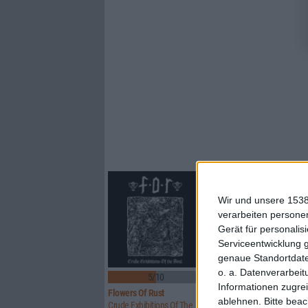
Wir und unsere 1538
verarbeiten persone
Gerät für personali
Serviceentwicklung 
genaue Standortdate
o. a. Datenverarbeit
5/10
8/10
Informationen zugrei
Flowers Of Rust
Xandria
ablehnen.
Bitte bea
Crude Exhibitions Of The Soul
Eclipse