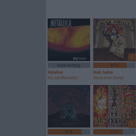
2
Keine Wertung
8/10
Metallica
Rock Justice
ReLoad (Remaster)
You've Been Served
1
8/10
7/10