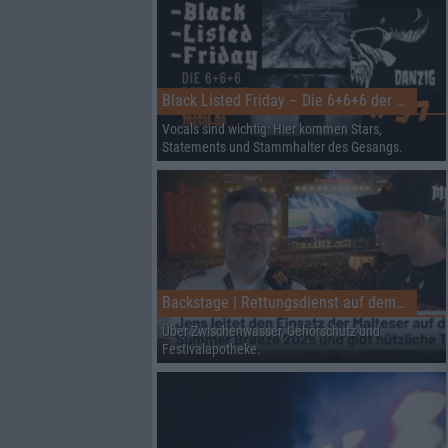
Black Listed Friday – Die 6+6+6 der Woche
Vocals sind wichtig: Hier kommen Stars,
Statements und Stammhalter des Gesangs.
Backstage | Rettungsdienst auf dem Summer Breeze
Über Zwischenwasser, Gehörschutz und
Festivalapotheke.