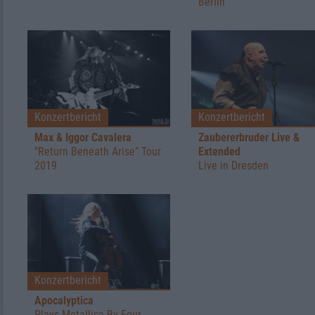
Berlin
Konzertbericht
Konzertbericht
Max & Iggor Cavalera
Zaubererbruder Live &
"Return Beneath Arise" Tour
Extended
2019
Live in Dresden
Konzertbericht
Apocalyptica
Plays Metallica By Four