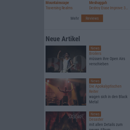
Mountainscape
Meshuggah
Traversing Realms
Destroy Erase Improve: 30th Anniversary Edition
Mehr
Reviews
Neue Artikel
News
Broilers
müssen ihre Open Airs
verschieben
News
Die Apokalyptischen
Reiter
wagen sich in den Black
Metal
News
Desaster
mit allen Details zum
neuen Album