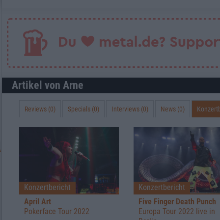
Artikel von Arne
Reviews (0)
Specials (0)
Interviews (0)
News (0)
Konzertb
Konzertbericht
Konzertbericht
April Art
Five Finger Death Punch
Pokerface Tour 2022
Europa Tour 2022 live in