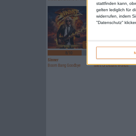
stattfinden kann, ob
gelten lediglich für 
widerrufen, indem Si
"Datenschutz" klicke
1
8/10
6/10
M
Sinner
Crusade Of Bards
Boom Bang Goodbye
Tales Of Distant Worlds