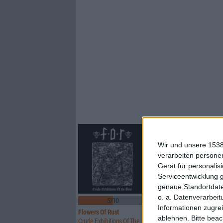
Wir und unsere 1538
verarbeiten persone
Gerät für personali
Serviceentwicklung 
genaue Standortdate
o. a. Datenverarbeit
5/10
8/10
Informationen zugrei
Flowers Of Rust
Xandria
ablehnen.
Bitte bea
Crude Exhibitions Of The Soul
Eclipse