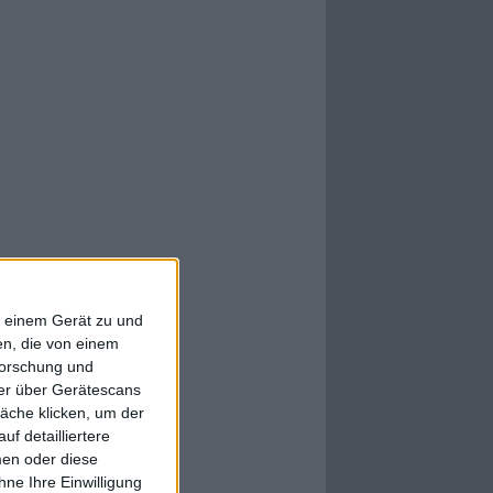
f einem Gerät zu und
n, die von einem
forschung und
ner über Gerätescans
äche klicken, um der
f detailliertere
men oder diese
ne Ihre Einwilligung