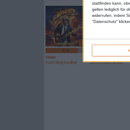
stattfinden kann, ob
gelten lediglich für 
widerrufen, indem Si
"Datenschutz" klicke
1
8/10
6/10
M
Sinner
Crusade Of Bards
Boom Bang Goodbye
Tales Of Distant Worlds