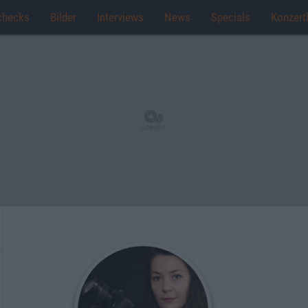
checks
Bilder
Interviews
News
Specials
Konzert