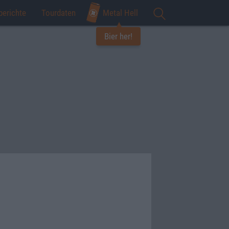
berichte
Tourdaten
Metal Hell
Bier her!