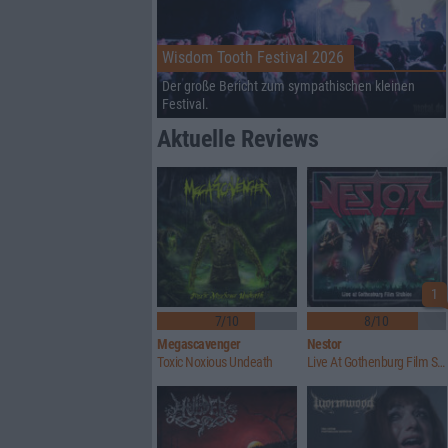
Wisdom Tooth Festival 2026
Der große Bericht zum sympathischen kleinen
Festival.
Aktuelle Reviews
1
7/10
8/10
Megascavenger
Nestor
Toxic Noxious Undeath
Live At Gothenburg Film Studios