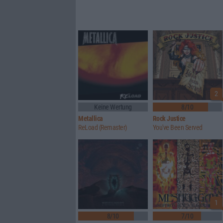
2
Keine Wertung
8/10
Metallica
Rock Justice
ReLoad (Remaster)
You've Been Served
1
8/10
7/10