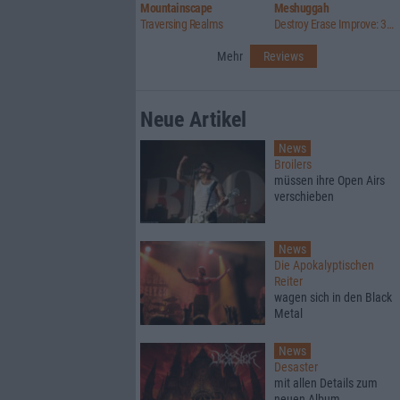
Mountainscape
Meshuggah
Traversing Realms
Destroy Erase Improve: 30th Anniversary Edition
Mehr
Reviews
Neue Artikel
News
Broilers
müssen ihre Open Airs
verschieben
News
Die Apokalyptischen
Reiter
wagen sich in den Black
Metal
News
Desaster
mit allen Details zum
neuen Album