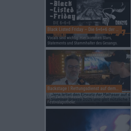
Black Listed Friday – Die 6+6+6 der Woche
Vocals sind wichtig: Hier kommen Stars,
Statements und Stammhalter des Gesangs.
Backstage | Rettungsdienst auf dem Summer Breeze
Über Zwischenwasser, Gehörschutz und
Festivalapotheke.