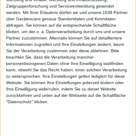
Vocals sind wichtig: Hier kommen Stars, Statements und Stammhalter des
Zielgruppenforschung und Serviceentwicklung gesendet
Gesangs.
werden.
Mit Ihrer Erlaubnis dürfen wir und unsere 1538 Partner
über Gerätescans genaue Standortdaten und Kenndaten
abfragen. Sie können auf die entsprechende Schaltfläche
klicken, um der o. a. Datenverarbeitung durch uns und unsere
Partner zuzustimmen. Alternativ können Sie auf detailliertere
Informationen zugreifen und Ihre Einstellungen ändern, bevor
Sie der Verarbeitung zustimmen oder diese ablehnen.
Bitte
beachten Sie, dass die Verarbeitung mancher
personenbezogenen Daten ohne Ihre Einwilligung stattfinden
kann, obwohl Sie das Recht haben, einer solchen Verarbeitung
zu widersprechen. Ihre Einstellungen gelten lediglich für diese
Website. Sie können Ihre Einstellungen jederzeit ändern oder
Ihre Einwilligung widerrufen, indem Sie zu dieser Website
Backstage | Rettungsdienst auf dem Summer Breeze
zurückkehren und unten auf der Webseite auf die Schaltfläche
"Datenschutz" klicken.
Über Zwischenwasser, Gehörschutz und Festivalapotheke.