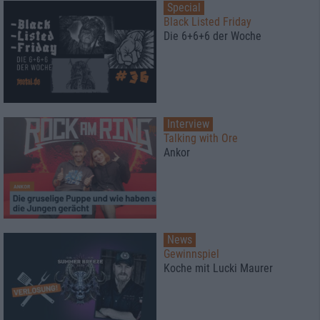
Special
Black Listed Friday
Die 6+6+6 der Woche
Interview
Talking with Ore
Ankor
News
Gewinnspiel
Koche mit Lucki Maurer