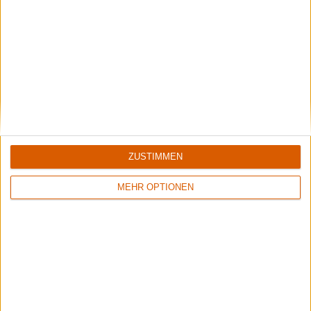
8/10
6/10
Sinner
Crusade Of Bards
Boom Bang Goodbye
Tales Of Distant Worlds
ZUSTIMMEN
MEHR OPTIONEN