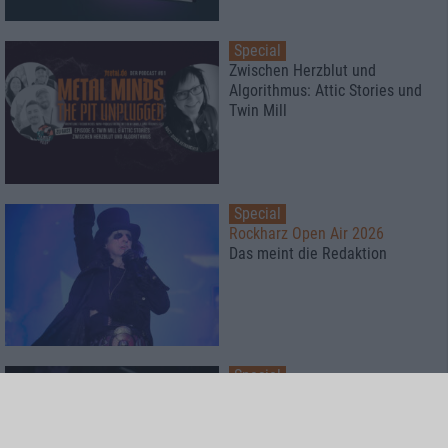
Special
Zwischen Herzblut und
Algorithmus: Attic Stories und
Twin Mill
Special
Rockharz Open Air 2026
Das meint die Redaktion
Special
Kaltenberger Ritterturnier 2026