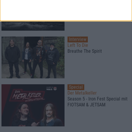
live in Pompeji
Interview
Left To Die
Breathe The Spirit
Special
Der Metalkeller
Season 5 - Iron Fest Special mit
FlOTSAM & JETSAM