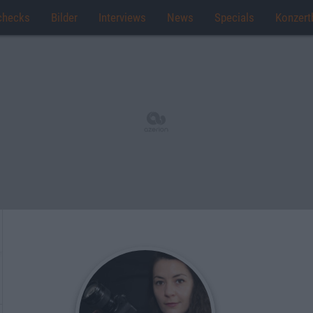
checks
Bilder
Interviews
News
Specials
Konzert