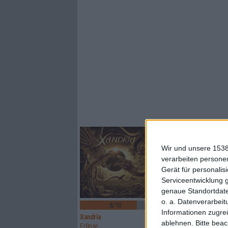
Wir und unsere 1538
verarbeiten persone
Gerät für personali
Serviceentwicklung 
genaue Standortdate
1
o. a. Datenverarbeit
8/10
8/10
Informationen zugrei
Xandria
Sinner
ablehnen.
Bitte bea
Eclipse
Boom Bang Goodbye