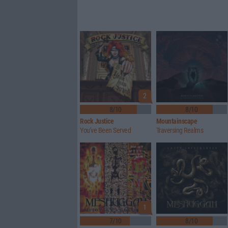
2
8/10
8/10
Rock Justice
Mountainscape
You've Been Served
Traversing Realms
1
7/10
8/10