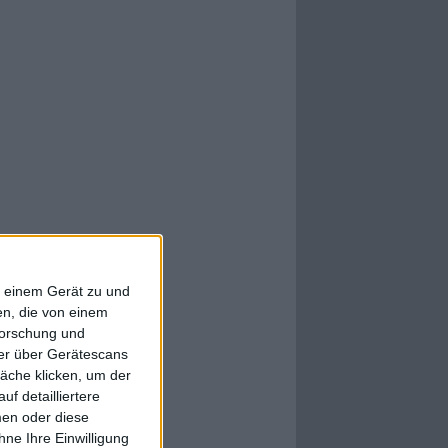
f einem Gerät zu und
n, die von einem
forschung und
ner über Gerätescans
äche klicken, um der
f detailliertere
men oder diese
ne Ihre Einwilligung