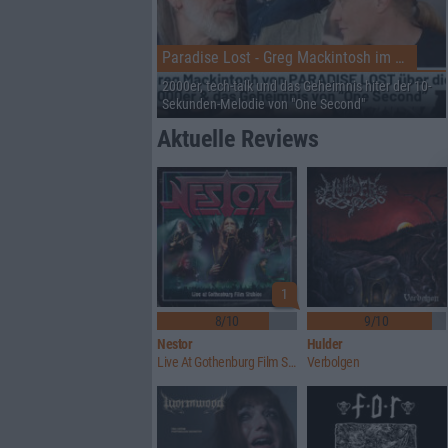
Paradise Lost - Greg Mackintosh im Interview auf dem RHZ
2000er, tech-talk und das Geheimnis hiter der 10-
Sekunden-Melodie von "One Second"
Aktuelle Reviews
1
8/10
9/10
Nestor
Hulder
Live At Gothenburg Film Studios
Verbolgen