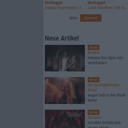
Meshuggah
Meshuggah
Destroy Erase Improve: 30th Anniversary Edition
Catch Thirtythree: 20th Anniversary Edition
Mehr
Reviews
Neue Artikel
News
Broilers
müssen ihre Open Airs
verschieben
News
Die Apokalyptischen
Reiter
wagen sich in den Black
Metal
News
Desaster
mit allen Details zum
neuen Album