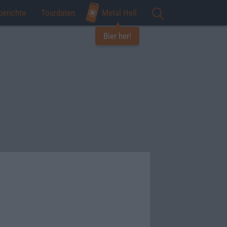
berichte
Tourdaten
Metal Hell
Bier her!