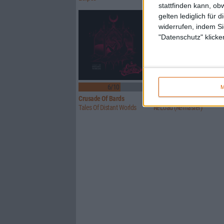
stattfinden kann, ob
gelten lediglich für 
widerrufen, indem Si
"Datenschutz" klicke
6/10
Keine Wertung
M
Crusade Of Bards
Metallica
Tales Of Distant Worlds
ReLoad (Remaster)