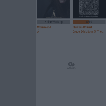
Keine Wertung
5/10
Wormwood
Flowers Of Rust
Å
Crude Exhibitions Of The Soul