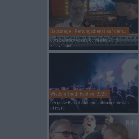
Backstage | Rettungsdienst auf dem Summer Breeze
Über Zwischenwasser, Gehörschutz und
Festivalapotheke.
Wisdom Tooth Festival 2026
Der große Bericht zum sympathischen kleinen
Festival.