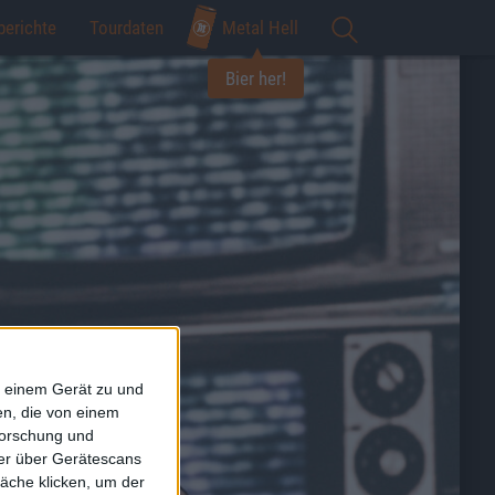
berichte
Tourdaten
Metal Hell
Bier her!
f einem Gerät zu und
n, die von einem
forschung und
ner über Gerätescans
äche klicken, um der