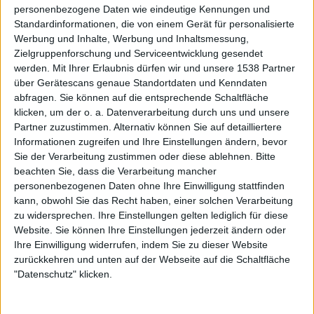
personenbezogene Daten wie eindeutige Kennungen und
Standardinformationen, die von einem Gerät für personalisierte
Werbung und Inhalte, Werbung und Inhaltsmessung,
Zielgruppenforschung und Serviceentwicklung gesendet
werden.
Mit Ihrer Erlaubnis dürfen wir und unsere 1538 Partner
über Gerätescans genaue Standortdaten und Kenndaten
abfragen. Sie können auf die entsprechende Schaltfläche
klicken, um der o. a. Datenverarbeitung durch uns und unsere
Partner zuzustimmen. Alternativ können Sie auf detailliertere
News
Informationen zugreifen und Ihre Einstellungen ändern, bevor
Tungsten
Sie der Verarbeitung zustimmen oder diese ablehnen.
Bitte
zurück mit neuem Album
beachten Sie, dass die Verarbeitung mancher
personenbezogenen Daten ohne Ihre Einwilligung stattfinden
Die schwedische Melodic-Metal-Band TUNGSTEN meldet
kann, obwohl Sie das Recht haben, einer solchen Verarbeitung
sich mit feurigen Neuigkeiten zurück: Am 9. Oktober 2026
zu widersprechen. Ihre Einstellungen gelten lediglich für diese
erscheint ...
Website. Sie können Ihre Einstellungen jederzeit ändern oder
Ihre Einwilligung widerrufen, indem Sie zu dieser Website
zurückkehren und unten auf der Webseite auf die Schaltfläche
"Datenschutz" klicken.