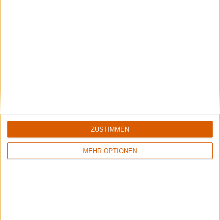
ZUSTIMMEN
Special
MEHR OPTIONEN
Black Listed Friday
Die 6+6+6 der Woche
Braucht ihr noch eine Ansage für die Mailbox?