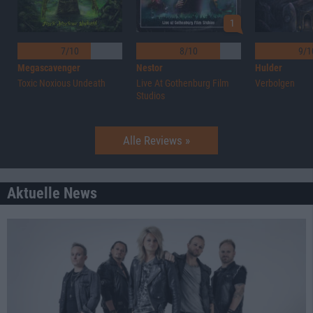
1
7/10
8/10
9/1
Megascavenger
Nestor
Hulder
Toxic Noxious Undeath
Live At Gothenburg Film
Verbolgen
Studios
Alle Reviews »
Aktuelle News