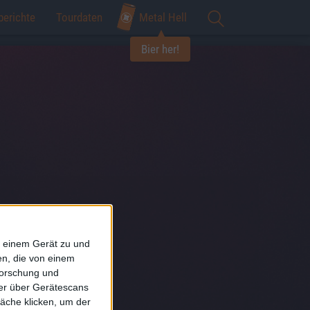
berichte
Tourdaten
Metal Hell
Bier her!
f einem Gerät zu und
n, die von einem
forschung und
ner über Gerätescans
äche klicken, um der