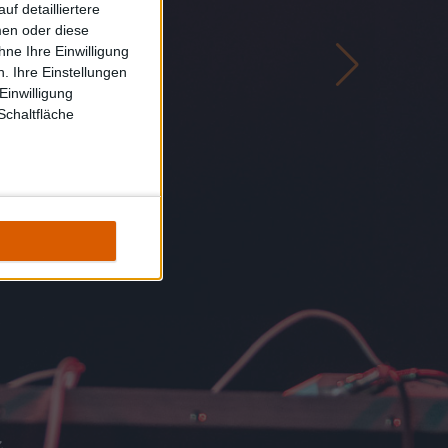
f detailliertere
men oder diese
ne Ihre Einwilligung
. Ihre Einstellungen
Einwilligung
Schaltfläche