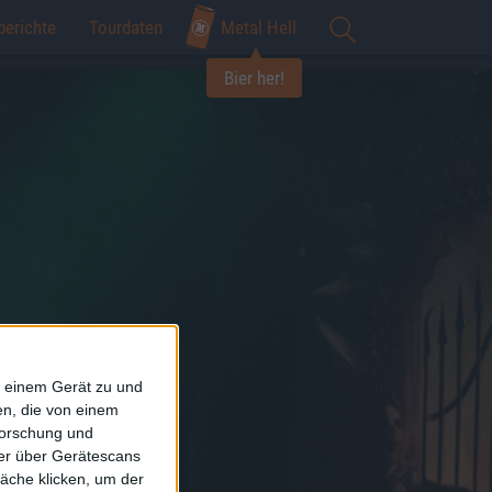
berichte
Tourdaten
Metal Hell
Bier her!
f einem Gerät zu und
n, die von einem
forschung und
ner über Gerätescans
äche klicken, um der