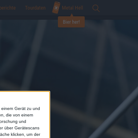
berichte
Tourdaten
Metal Hell
Bier her!
f einem Gerät zu und
n, die von einem
forschung und
ner über Gerätescans
äche klicken, um der