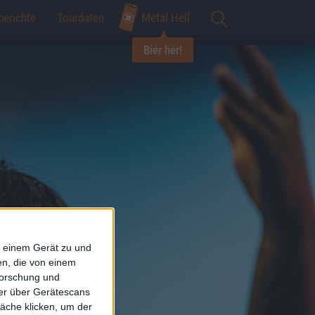
berichte
Tourdaten
Metal Hell
Bier her!
f einem Gerät zu und
n, die von einem
forschung und
ner über Gerätescans
äche klicken, um der