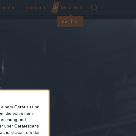
berichte
Tourdaten
Metal Hell
Bier her!
f einem Gerät zu und
n, die von einem
forschung und
ner über Gerätescans
äche klicken, um der