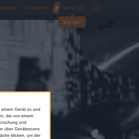
berichte
Tourdaten
Metal Hell
Bier her!
f einem Gerät zu und
n, die von einem
forschung und
ner über Gerätescans
äche klicken, um der