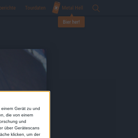
berichte
Tourdaten
Metal Hell
Bier her!
f einem Gerät zu und
n, die von einem
forschung und
ner über Gerätescans
äche klicken, um der