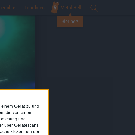
berichte
Tourdaten
Metal Hell
Bier her!
f einem Gerät zu und
n, die von einem
forschung und
ner über Gerätescans
äche klicken, um der