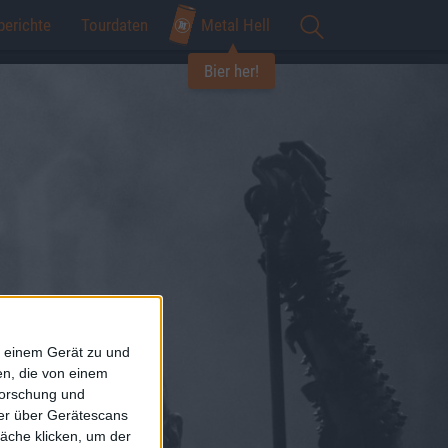
berichte
Tourdaten
Metal Hell
Bier her!
f einem Gerät zu und
n, die von einem
forschung und
ner über Gerätescans
äche klicken, um der