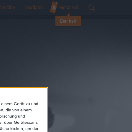
berichte
Tourdaten
Metal Hell
Bier her!
f einem Gerät zu und
n, die von einem
forschung und
ner über Gerätescans
äche klicken, um der