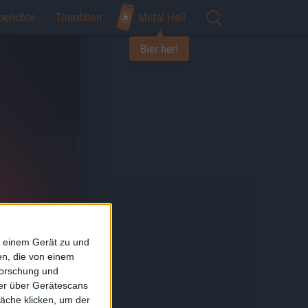
berichte
Tourdaten
Metal Hell
Bier her!
f einem Gerät zu und
n, die von einem
forschung und
ner über Gerätescans
äche klicken, um der