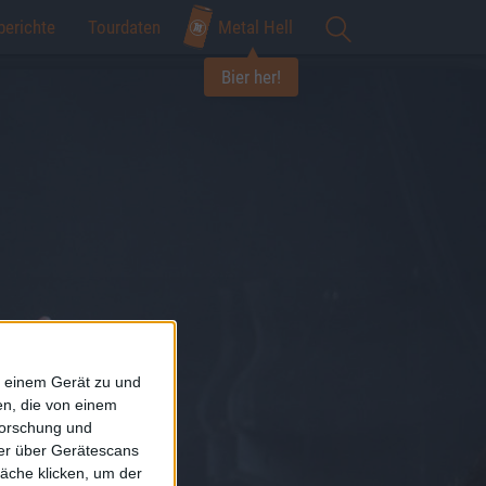
berichte
Tourdaten
Metal Hell
Bier her!
f einem Gerät zu und
n, die von einem
forschung und
ner über Gerätescans
äche klicken, um der