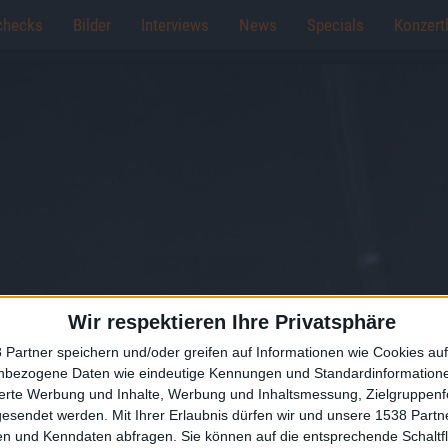
checks
Bilder
Interviews
News
Specials
Konzert
Wir respektieren Ihre Privatsphäre
 Partner speichern und/oder greifen auf Informationen wie Cookies au
nbezogene Daten wie eindeutige Kennungen und Standardinformatione
sierte Werbung und Inhalte, Werbung und Inhaltsmessung, Zielgruppen
gesendet werden.
Mit Ihrer Erlaubnis dürfen wir und unsere 1538 Part
n und Kenndaten abfragen. Sie können auf die entsprechende Schaltfl