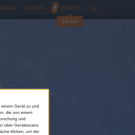
berichte
Tourdaten
Metal Hell
Bier her!
f einem Gerät zu und
n, die von einem
forschung und
ner über Gerätescans
äche klicken, um der