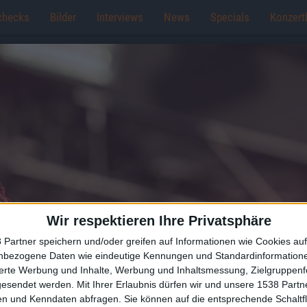
checks
Bilder
Interviews
News
Specials
Konzert
Wir respektieren Ihre Privatsphäre
 Partner speichern und/oder greifen auf Informationen wie Cookies au
nbezogene Daten wie eindeutige Kennungen und Standardinformatione
sierte Werbung und Inhalte, Werbung und Inhaltsmessung, Zielgruppen
gesendet werden.
Mit Ihrer Erlaubnis dürfen wir und unsere 1538 Part
n und Kenndaten abfragen. Sie können auf die entsprechende Schaltfl