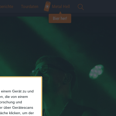
berichte
Tourdaten
Metal Hell
Bier her!
f einem Gerät zu und
n, die von einem
forschung und
ner über Gerätescans
äche klicken, um der