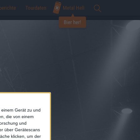
berichte
Tourdaten
Metal Hell
Bier her!
f einem Gerät zu und
n, die von einem
forschung und
ner über Gerätescans
äche klicken, um der