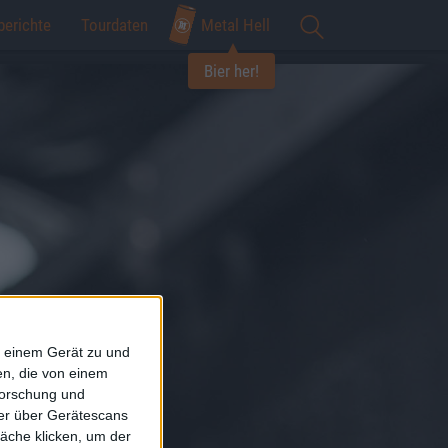
berichte
Tourdaten
Metal Hell
Bier her!
f einem Gerät zu und
n, die von einem
forschung und
ner über Gerätescans
äche klicken, um der