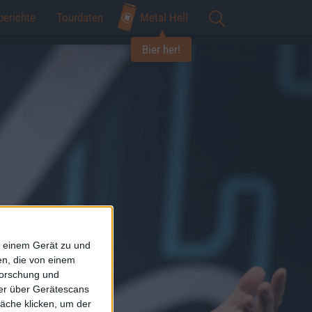
berichte
Tourdaten
Metal Hell
Bier her!
f einem Gerät zu und
n, die von einem
forschung und
ner über Gerätescans
äche klicken, um der