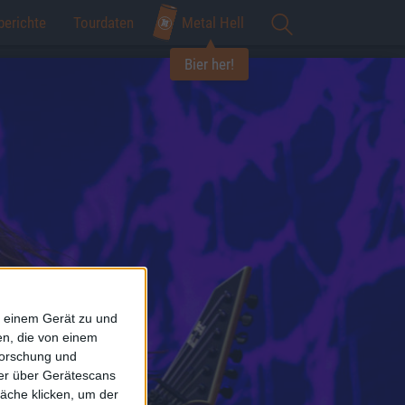
berichte
Tourdaten
Metal Hell
Bier her!
f einem Gerät zu und
n, die von einem
forschung und
ner über Gerätescans
äche klicken, um der