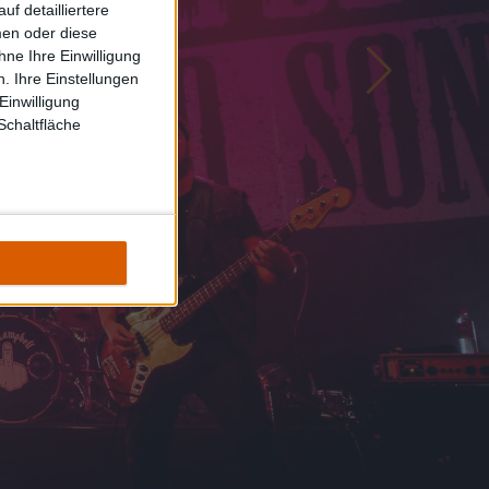
f detailliertere
men oder diese
ne Ihre Einwilligung
. Ihre Einstellungen
Einwilligung
Schaltfläche