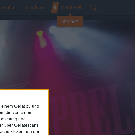
berichte
Tourdaten
Metal Hell
Bier her!
f einem Gerät zu und
n, die von einem
forschung und
ner über Gerätescans
äche klicken, um der