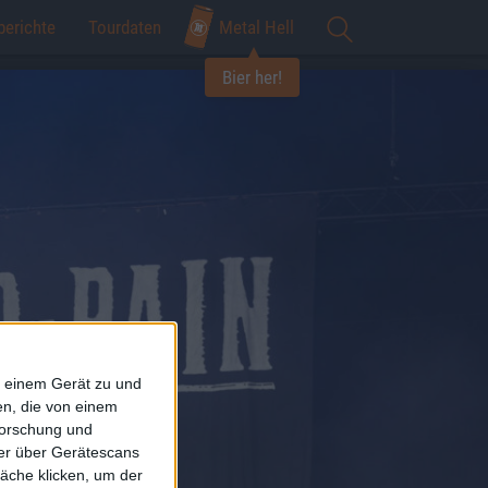
berichte
Tourdaten
Metal Hell
Bier her!
f einem Gerät zu und
n, die von einem
forschung und
ner über Gerätescans
äche klicken, um der