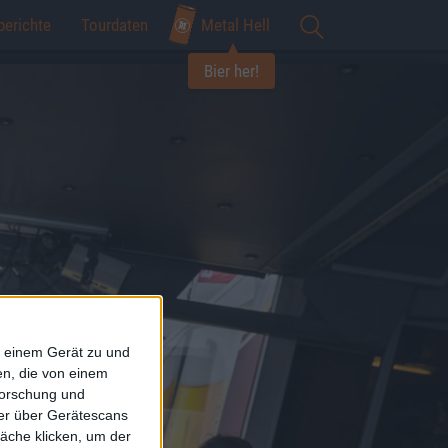
berichte
Tourdaten
Metal Hell
Bier her!
f einem Gerät zu und
n, die von einem
forschung und
ner über Gerätescans
äche klicken, um der