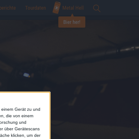
berichte
Tourdaten
Metal Hell
Bier her!
f einem Gerät zu und
n, die von einem
forschung und
ner über Gerätescans
äche klicken, um der