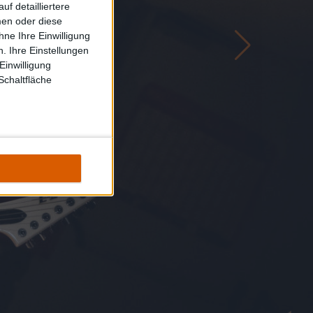
f detailliertere
men oder diese
ne Ihre Einwilligung
. Ihre Einstellungen
Einwilligung
Schaltfläche