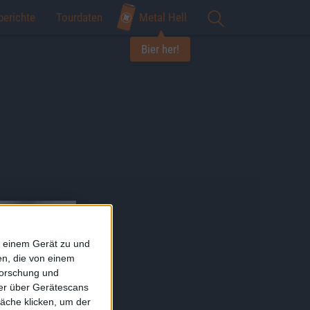
berichte
Tourdaten
Metal Hell
Bier her!
f einem Gerät zu und
n, die von einem
forschung und
ner über Gerätescans
äche klicken, um der