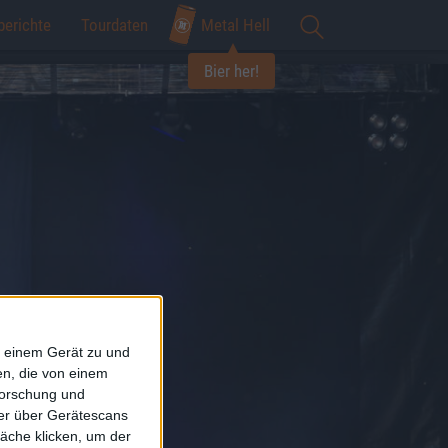
berichte
Tourdaten
Metal Hell
Bier her!
f einem Gerät zu und
n, die von einem
forschung und
ner über Gerätescans
äche klicken, um der