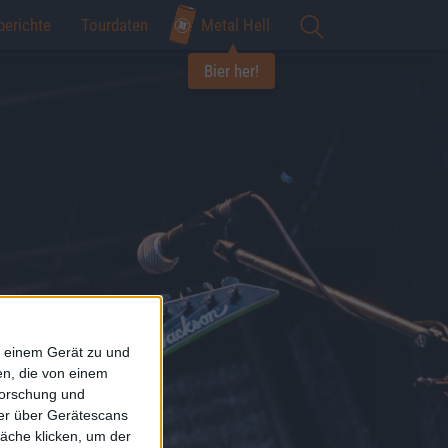
berichte
Tourdaten
Metal Hell
Bier her!
f einem Gerät zu und
n, die von einem
forschung und
ner über Gerätescans
äche klicken, um der