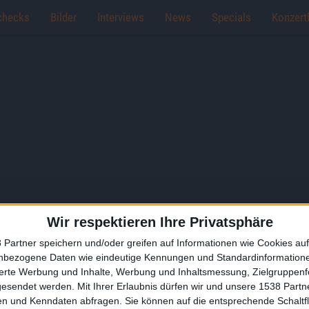
checks
Bilder
Interviews
News
Specials
Konzert
Wir respektieren Ihre Privatsphäre
 Partner speichern und/oder greifen auf Informationen wie Cookies au
nbezogene Daten wie eindeutige Kennungen und Standardinformatione
sierte Werbung und Inhalte, Werbung und Inhaltsmessung, Zielgruppen
gesendet werden.
Mit Ihrer Erlaubnis dürfen wir und unsere 1538 Part
n und Kenndaten abfragen. Sie können auf die entsprechende Schaltfl