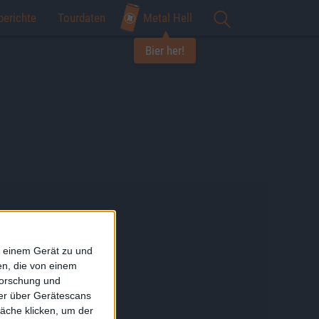
berichte
Tourdaten
Metal Hell
Bier her!
f einem Gerät zu und
n, die von einem
forschung und
ner über Gerätescans
äche klicken, um der