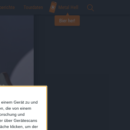
berichte
Tourdaten
Metal Hell
Bier her!
f einem Gerät zu und
n, die von einem
forschung und
ner über Gerätescans
äche klicken, um der