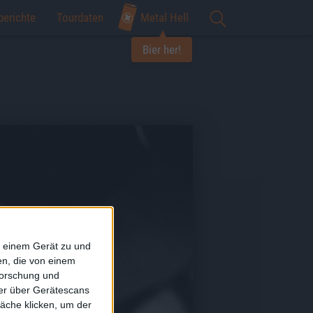
berichte
Tourdaten
Metal Hell
Bier her!
f einem Gerät zu und
n, die von einem
forschung und
ner über Gerätescans
äche klicken, um der