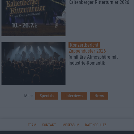
Kaltenberger Ritterturnier 2026
Konzertbericht
Zappenduster 2026
familiäre Atmosphäre mit
Industrie-Romantik
Mehr
Specials
Interviews
News
TEAM
KONTAKT
IMPRESSUM
DATENSCHUTZ