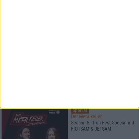
Konzertbericht
Opeth, Blood Incantation
live in Pompeji
Interview
Left To Die
Breathe The Spirit
Special
Der Metalkeller
Season 5 - Iron Fest Special mit
FlOTSAM & JETSAM