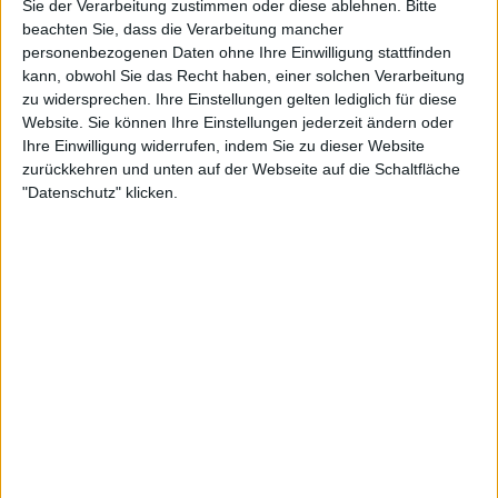
Sie der Verarbeitung zustimmen oder diese ablehnen.
Bitte
Review
Review
3
beachten Sie, dass die Verarbeitung mancher
personenbezogenen Daten ohne Ihre Einwilligung stattfinden
8/10
7/10
kann, obwohl Sie das Recht haben, einer solchen Verarbeitung
Havamal
Havamal
zu widersprechen. Ihre Einstellungen gelten lediglich für diese
The Shadow Chapter
Tales from Yggdrasil
Website. Sie können Ihre Einstellungen jederzeit ändern oder
Ihre Einwilligung widerrufen, indem Sie zu dieser Website
zurückkehren und unten auf der Webseite auf die Schaltfläche
"Datenschutz" klicken.
Konzertberichte mit Havamal