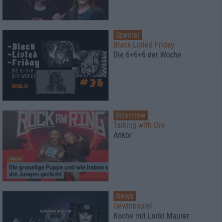
Special
Black Listed Friday
Die 6+6+6 der Woche
Interview
Talking with Ore
Ankor
News
Gewinnspiel
Koche mit Lucki Maurer