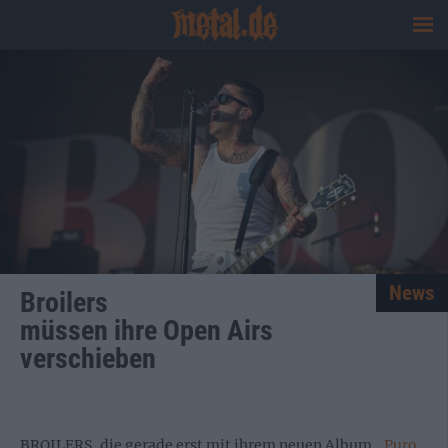
News
Broilers
müssen ihre Open Airs
verschieben
BROILERS, die gerade erst mit ihrem neuen Album „
Puro