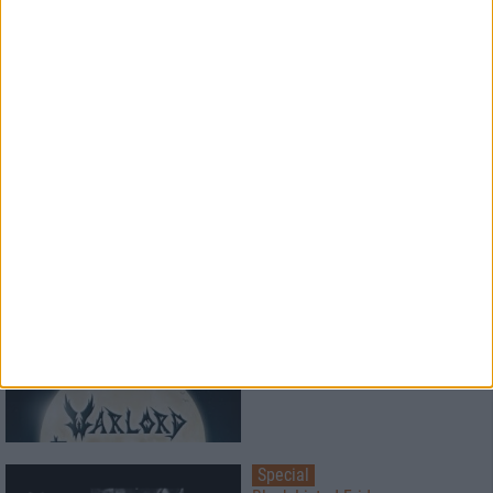
Konzertbericht
Free For All Festival 2026
Super Atmosphäre zu fairen
Preisen
Konzertbericht
Metal Lake Festival 2026
Schwermetall am See
Special