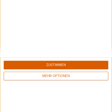
1
1
8/10
8/10
Nestor
Sinner
Live At Gothenburg Film Studios
Boom Bang Goodbye
ZUSTIMMEN
MEHR OPTIONEN
2
Keine Wertung
8/10