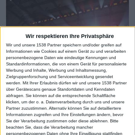
Wir respektieren Ihre Privatsphäre
Wir und unsere 1538 Partner speichern und/oder greifen auf
Informationen wie Cookies auf einem Gerät zu und verarbeiten
personenbezogene Daten wie eindeutige Kennungen und
Standardinformationen, die von einem Gerät für personalisierte
Werbung und Inhalte, Werbung und Inhaltsmessung,
Zielgruppenforschung und Serviceentwicklung gesendet
Galerie schließen
Galerie in groß öffnen
werden.
Mit Ihrer Erlaubnis dürfen wir und unsere 1538 Partner
über Gerätescans genaue Standortdaten und Kenndaten
abfragen. Sie können auf die entsprechende Schaltfläche
Zur Startseite
klicken, um der o. a. Datenverarbeitung durch uns und unsere
Partner zuzustimmen. Alternativ können Sie auf detailliertere
Informationen zugreifen und Ihre Einstellungen ändern, bevor
Quelle:
Broilers
14.05.2021
Sie der Verarbeitung zustimmen oder diese ablehnen.
Bitte
beachten Sie, dass die Verarbeitung mancher
Björn Gieseler
personenbezogenen Daten ohne Ihre Einwilligung stattfinden