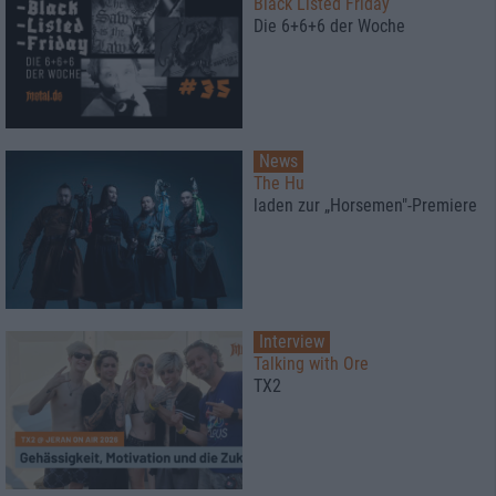
Black Listed Friday
Die 6+6+6 der Woche
News
The Hu
laden zur „Horsemen"-Premiere
Interview
Talking with Ore
TX2