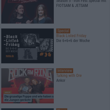
Season 5 - Iron Fest Special mit
FlOTSAM & JETSAM
Special
Black Listed Friday
Die 6+6+6 der Woche
Interview
Talking with Ore
Ankor