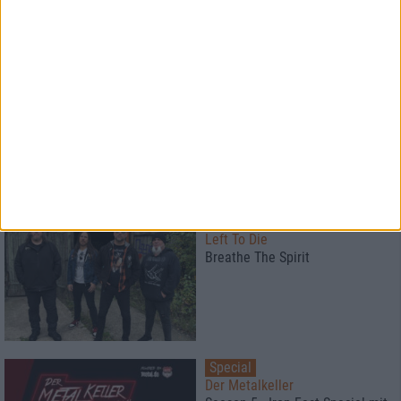
Konzertbericht
Opeth, Blood Incantation
live in Pompeji
Interview
Left To Die
Breathe The Spirit
Special
Der Metalkeller