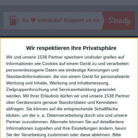
Interessante Alben finden
Wir respektieren Ihre Privatsphäre
Auf der Suche nach neuer Mucke? Durchsuche unser Review-Archiv mit
Wir und unsere 1538 Partner speichern und/oder greifen auf
aktuell
38633
Reviews und lass Dich inspirieren!
Informationen wie Cookies auf einem Gerät zu und verarbeiten
personenbezogene Daten wie eindeutige Kennungen und
Nach Wertung filtern
▼︎
Standardinformationen, die von einem Gerät für personalisierte
Werbung und Inhalte, Werbung und Inhaltsmessung,
Zielgruppenforschung und Serviceentwicklung gesendet
von
werden.
Mit Ihrer Erlaubnis dürfen wir und unsere 1538 Partner
über Gerätescans genaue Standortdaten und Kenndaten
bis
abfragen. Sie können auf die entsprechende Schaltfläche
klicken, um der o. a. Datenverarbeitung durch uns und unsere
Partner zuzustimmen. Alternativ können Sie auf detailliertere
Punkten
Informationen zugreifen und Ihre Einstellungen ändern, bevor
Sie der Verarbeitung zustimmen oder diese ablehnen.
Bitte
Nach Genres filtern
►︎