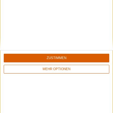
5/10
8/10
Flowers Of Rust
Xandria
Crude Exhibitions Of The Soul
Eclipse
ZUSTIMMEN
MEHR OPTIONEN
1
8/10
6/10
Sinner
Crusade Of Bards