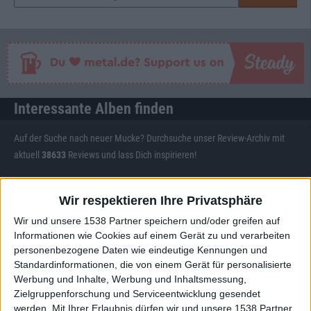
Interessante Alben finden
Auf der Suche nach neuer Mucke? Durchsuche unser Review-Archiv mit
aktuell
38633
Reviews und lass Dich inspirieren!
Nach Wertung filtern
▼︎
Wir respektieren Ihre Privatsphäre
von
Wir und unsere 1538 Partner speichern und/oder greifen auf
Informationen wie Cookies auf einem Gerät zu und verarbeiten
personenbezogene Daten wie eindeutige Kennungen und
bis
Standardinformationen, die von einem Gerät für personalisierte
Werbung und Inhalte, Werbung und Inhaltsmessung,
Punkten
Zielgruppenforschung und Serviceentwicklung gesendet
werden.
Mit Ihrer Erlaubnis dürfen wir und unsere 1538 Partner