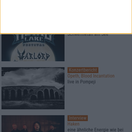
Konzertbericht
Metal Lake Festival 2026
Schwermetall am See
Konzertbericht
Opeth, Blood Incantation
live in Pompeji
Interview
Haken
eine ähnliche Energie wie bei