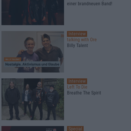
einer brandneuen Band!
Interview
talking with Ore
Billy Talent
Interview
Left To Die
Breathe The Spirit
Special