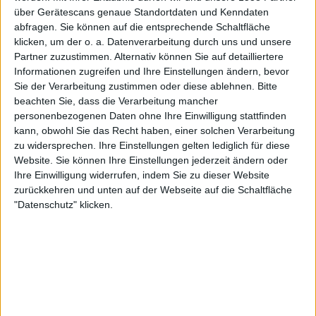
Nach Genres filtern
über Gerätescans genaue Standortdaten und Kenndaten
►︎
abfragen. Sie können auf die entsprechende Schaltfläche
klicken, um der o. a. Datenverarbeitung durch uns und unsere
Partner zuzustimmen. Alternativ können Sie auf detailliertere
Informationen zugreifen und Ihre Einstellungen ändern, bevor
Sie der Verarbeitung zustimmen oder diese ablehnen.
Bitte
beachten Sie, dass die Verarbeitung mancher
Alben von Xenoblight
personenbezogenen Daten ohne Ihre Einwilligung stattfinden
kann, obwohl Sie das Recht haben, einer solchen Verarbeitung
zu widersprechen. Ihre Einstellungen gelten lediglich für diese
Website. Sie können Ihre Einstellungen jederzeit ändern oder
Ihre Einwilligung widerrufen, indem Sie zu dieser Website
zurückkehren und unten auf der Webseite auf die Schaltfläche
"Datenschutz" klicken.
Review
9
7/10
Xenoblight
Procreation