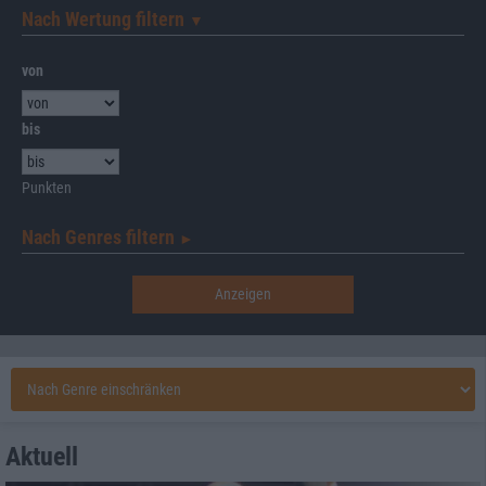
Nach Wertung filtern
▼︎
von
bis
Punkten
Nach Genres filtern
►︎
Aktuell