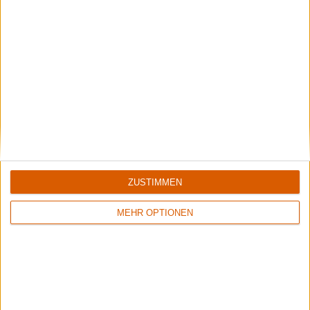
Bildergalerie
Destinity - The Dark Side Of Munich
ZUSTIMMEN
MEHR OPTIONEN
Bildergalerie
The Sewer Rats - Dropkick Murphys - Düsseldorf