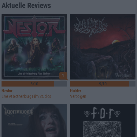
Aktuelle Reviews
1
8/10
9/10
Nestor
Hulder
Live At Gothenburg Film Studios
Verbolgen