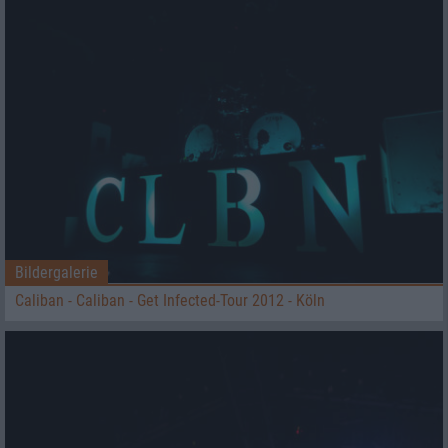
Bildergalerie
Caliban - Caliban - Get Infected-Tour 2012 - Köln