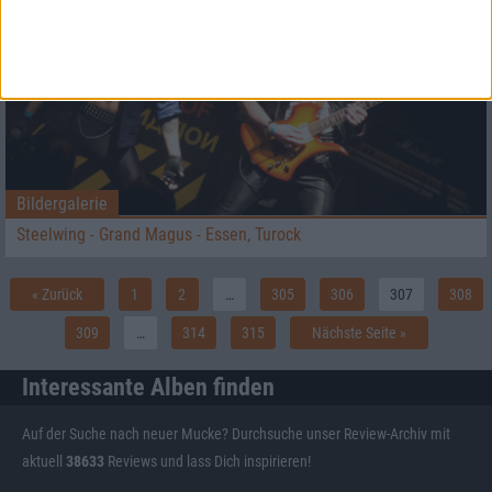
Bildergalerie
Steelwing - Grand Magus - Essen, Turock
« Zurück
1
2
…
305
306
307
308
309
…
314
315
Nächste Seite »
Interessante Alben finden
Auf der Suche nach neuer Mucke? Durchsuche unser Review-Archiv mit
aktuell
38633
Reviews und lass Dich inspirieren!