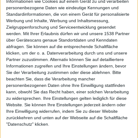
Informationen wie Cookies auf einem Gerät zu und verarbeiten
personenbezogene Daten wie eindeutige Kennungen und
Standardinformationen, die von einem Gerät für personalisierte
Werbung und Inhalte, Werbung und Inhaltsmessung,
Zielgruppenforschung und Serviceentwicklung gesendet
Aktuell
werden.
Mit Ihrer Erlaubnis dürfen wir und unsere 1538 Partner
über Gerätescans genaue Standortdaten und Kenndaten
abfragen. Sie können auf die entsprechende Schaltfläche
klicken, um der o. a. Datenverarbeitung durch uns und unsere
Partner zuzustimmen. Alternativ können Sie auf detailliertere
Informationen zugreifen und Ihre Einstellungen ändern, bevor
Sie der Verarbeitung zustimmen oder diese ablehnen.
Bitte
beachten Sie, dass die Verarbeitung mancher
personenbezogenen Daten ohne Ihre Einwilligung stattfinden
kann, obwohl Sie das Recht haben, einer solchen Verarbeitung
zu widersprechen. Ihre Einstellungen gelten lediglich für diese
Website. Sie können Ihre Einstellungen jederzeit ändern oder
Ihre Einwilligung widerrufen, indem Sie zu dieser Website
Black Listed Friday – Die 6+6+6 der Woche
zurückkehren und unten auf der Webseite auf die Schaltfläche
Vocals sind wichtig: Hier kommen Stars, Statements und Stammhalter des
"Datenschutz" klicken.
Gesangs.