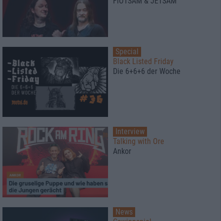
FlOTSAM & JETSAM
Special
Black Listed Friday
Die 6+6+6 der Woche
Interview
Talking with Ore
Ankor
News