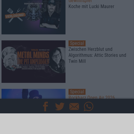
Gewinnspiel
Koche mit Lucki Maurer
Special
Zwischen Herzblut und
Algorithmus: Attic Stories und
Twin Mill
Special
Rockharz Open Air 2026
Das meint die Redaktion