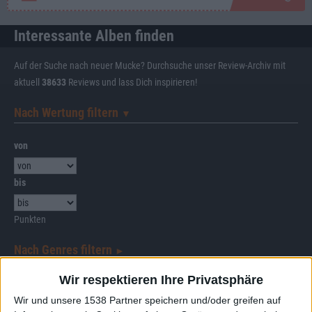
Interessante Alben finden
Auf der Suche nach neuer Mucke? Durchsuche unser Review-Archiv mit
aktuell
38633
Reviews und lass Dich inspirieren!
Nach Wertung filtern
▼︎
von
bis
Punkten
Nach Genres filtern
►︎
Wir respektieren Ihre Privatsphäre
Wir und unsere 1538 Partner speichern und/oder greifen auf