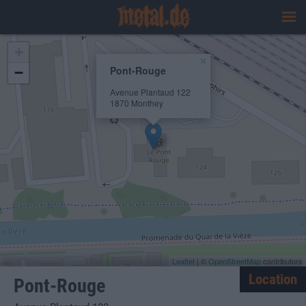
+
×
Pont-Rouge
−
Avenue Plantaud 122
1870 Monthey
Leaflet
| ©
OpenStreetMap
contributors
Location
Pont-Rouge