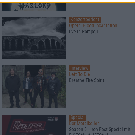
Konzertbericht
Opeth, Blood Incantation
live in Pompeji
Interview
Left To Die
Breathe The Spirit
Special
Der Metalkeller
Season 5 - Iron Fest Special mit