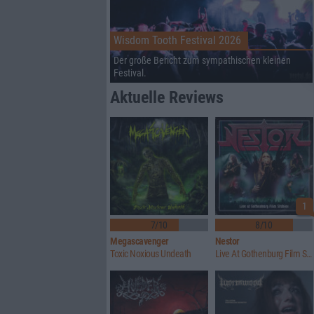
Wisdom Tooth Festival 2026
Der große Bericht zum sympathischen kleinen
Festival.
Aktuelle Reviews
1
7/10
8/10
Megascavenger
Nestor
Toxic Noxious Undeath
Live At Gothenburg Film Studios