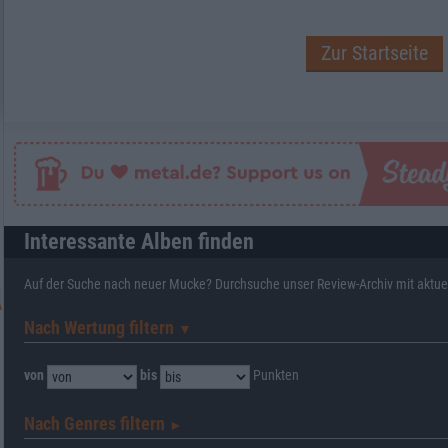
Zur Startseite
Interessante Alben finden
Auf der Suche nach neuer Mucke? Durchsuche unser Review-Archiv mit aktue
Nach Wertung filtern
▼︎
von
bis
Punkten
Nach Genres filtern
►︎