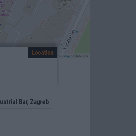
Location
Leaflet
| ©
OpenStreetMap
contributors
strial Bar, Zagreb