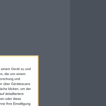
f einem Gerät zu und
n, die von einem
forschung und
ner über Gerätescans
äche klicken, um der
f detailliertere
men oder diese
ne Ihre Einwilligung