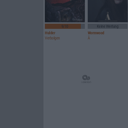
9/10
Keine Wertung
Hulder
Wormwood
Verbolgen
Å