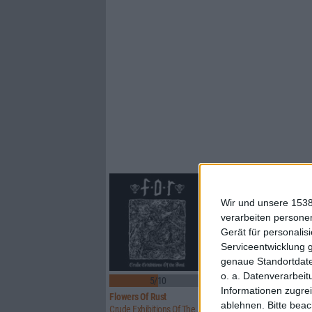
Wir und unsere 1538
verarbeiten persone
Gerät für personali
Serviceentwicklung 
genaue Standortdate
o. a. Datenverarbeit
5/10
8/10
Informationen zugrei
Flowers Of Rust
Xandria
ablehnen.
Bitte bea
Crude Exhibitions Of The Soul
Eclipse