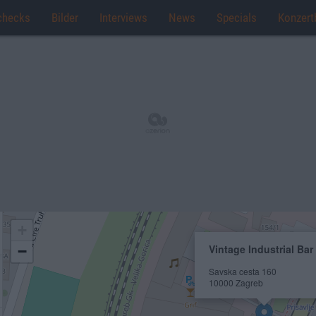
checks
Bilder
Interviews
News
Specials
Konzert
+
Vintage Industrial Bar
−
Savska cesta 160
10000 Zagreb