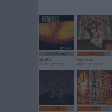
2
Keine Wertung
8/10
Metallica
Rock Justice
ReLoad (Remaster)
You've Been Served
1
8/10
7/10