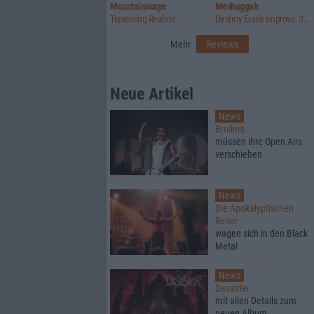
Mountainscape
Meshuggah
Traversing Realms
Destroy Erase Improve: 30th Anniversary Edition
Mehr
Reviews
Neue Artikel
News
Broilers
müssen ihre Open Airs
verschieben
News
Die Apokalyptischen
Reiter
wagen sich in den Black
Metal
News
Desaster
mit allen Details zum
neuen Album