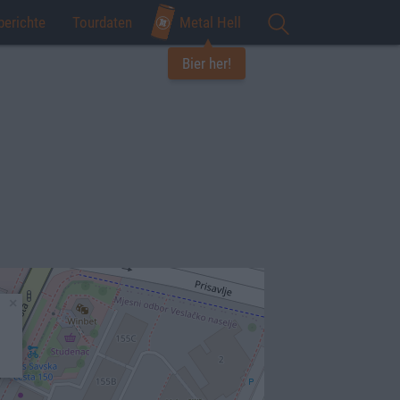
berichte
Tourdaten
Metal Hell
Bier her!
×