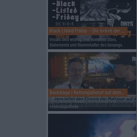
Black Listed Friday – Die 6+6+6 der Woche
Vocals sind wichtig: Hier kommen Stars,
Statements und Stammhalter des Gesangs.
Backstage | Rettungsdienst auf dem Summer Breeze
Über Zwischenwasser, Gehörschutz und
Festivalapotheke.