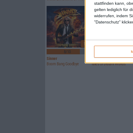
stattfinden kann, ob
gelten lediglich für 
widerrufen, indem Si
"Datenschutz" klicke
1
8/10
6/10
M
Sinner
Crusade Of Bards
Boom Bang Goodbye
Tales Of Distant Worlds