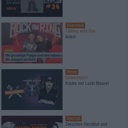
Interview
Talking with Ore
Ankor
News
Gewinnspiel
Koche mit Lucki Maurer
Special
Zwischen Herzblut und