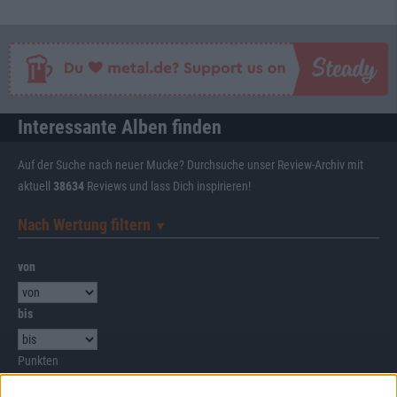
Interessante Alben finden
Auf der Suche nach neuer Mucke? Durchsuche unser Review-Archiv mit
aktuell
38634
Reviews und lass Dich inspirieren!
Nach Wertung filtern
▼︎
von
bis
Punkten