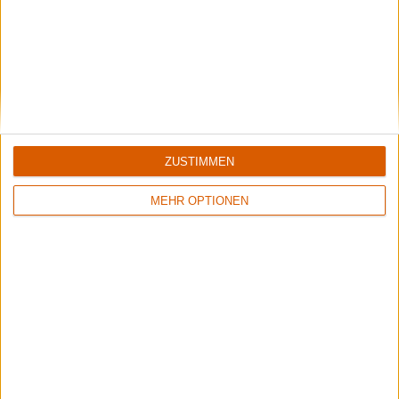
ZUSTIMMEN
1
8/10
6/10
MEHR OPTIONEN
Sinner
Crusade Of Bards
Boom Bang Goodbye
Tales Of Distant Worlds