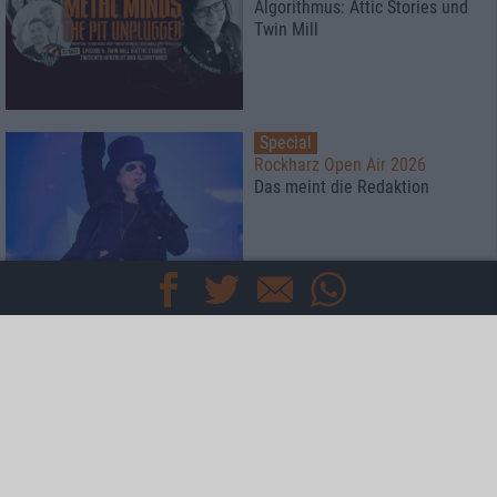
Algorithmus: Attic Stories und
Twin Mill
Special
Rockharz Open Air 2026
Das meint die Redaktion
Special
Kaltenberger Ritterturnier 2026