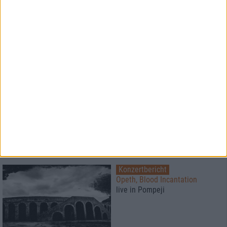
Konzertbericht
Free For All Festival 2026
Super Atmosphäre zu fairen
Preisen
Konzertbericht
Metal Lake Festival 2026
Schwermetall am See
Konzertbericht
Opeth, Blood Incantation
live in Pompeji