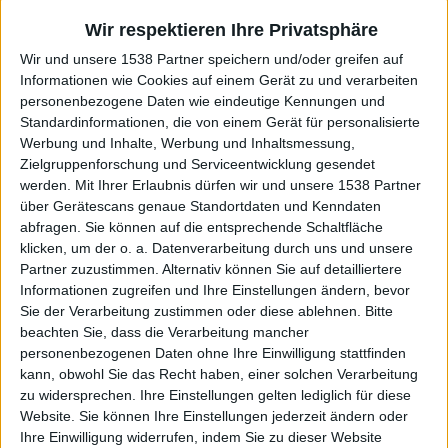
17.01.25
Stahlzeit
Wir respektieren Ihre Privatsphäre
Tivoli Freiberg, Freiberg
Wir und unsere 1538 Partner speichern und/oder greifen auf
18.01.25
Stahlzeit
Informationen wie Cookies auf einem Gerät zu und verarbeiten
personenbezogene Daten wie eindeutige Kennungen und
Jahrhunderthalle, Frankfurt
24.01.25
Standardinformationen, die von einem Gerät für personalisierte
Stahlzeit
Werbung und Inhalte, Werbung und Inhaltsmessung,
BadnerHalle, Rastatt
Zielgruppenforschung und Serviceentwicklung gesendet
25.01.25
Stahlzeit
werden.
Mit Ihrer Erlaubnis dürfen wir und unsere 1538 Partner
über Gerätescans genaue Standortdaten und Kenndaten
Lokschuppen Rosenheim, Rosenheim
abfragen. Sie können auf die entsprechende Schaltfläche
31.01.25
Stahlzeit
klicken, um der o. a. Datenverarbeitung durch uns und unsere
Partner zuzustimmen. Alternativ können Sie auf detailliertere
Stadthalle Tuttlingen, Tuttlingen
01.02.25
Informationen zugreifen und Ihre Einstellungen ändern, bevor
Stahlzeit
Sie der Verarbeitung zustimmen oder diese ablehnen.
Bitte
beachten Sie, dass die Verarbeitung mancher
Nordhessen Arena Kassel, Kassel
08.02.25
personenbezogenen Daten ohne Ihre Einwilligung stattfinden
Stahlzeit
kann, obwohl Sie das Recht haben, einer solchen Verarbeitung
KUK Gera, Ger
zu widersprechen. Ihre Einstellungen gelten lediglich für diese
14.02.25
Stahlzeit
Website. Sie können Ihre Einstellungen jederzeit ändern oder
Ihre Einwilligung widerrufen, indem Sie zu dieser Website