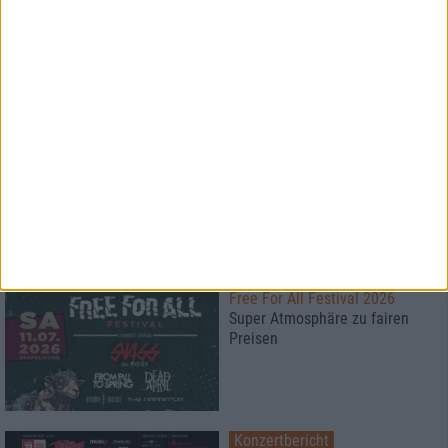
Konzertbericht
Vainstream Rockfest 2026
Festival bei 40°
Konzertbericht
Free For All Festival 2026
Super Atmosphäre zu fairen
Preisen
Konzertbericht