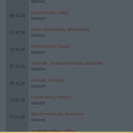
Stahlzeit
Haus Auensee, Leipzig
06.12.24
Stahlzeit
Airport Obertraubling, Obertraubling
13.12.24
Stahlzeit
Dreiländerhalle, Passau
14.12.24
Stahlzeit
Stadthalle - Haslach im Kinzigtal, Hofstetten
27.12.24
Stahlzeit
Posthalle, Würzburg
28.12.24
Stahlzeit
Porsche-Arena, Stuttgart
10.01.25
Stahlzeit
Oberschwabenhalle, Ravensburg
11.01.25
Stahlzeit
Stadthalle Cottbus, Cottbus