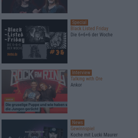
Special
Black Listed Friday
Die 6+6+6 der Woche
Interview
Talking with Ore
Ankor
News
Gewinnspiel
Koche mit Lucki Maurer