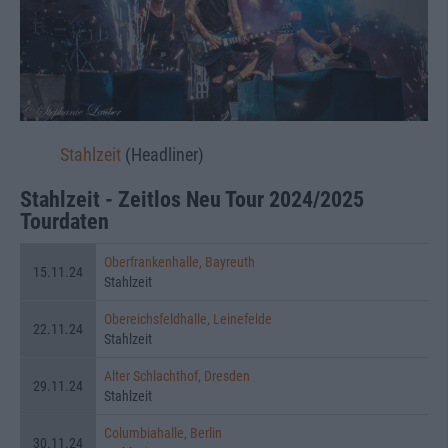
Stahlzeit
(Headliner)
Stahlzeit - Zeitlos Neu Tour 2024/2025
Tourdaten
Oberfrankenhalle, Bayreuth
15.11.24
Stahlzeit
Obereichsfeldhalle, Leinefelde
22.11.24
Stahlzeit
Alter Schlachthof, Dresden
29.11.24
Stahlzeit
Columbiahalle, Berlin
30.11.24